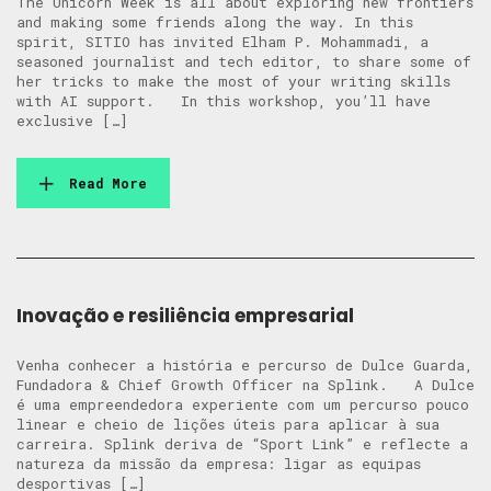
The Unicorn Week is all about exploring new frontiers
and making some friends along the way. In this
spirit, SITIO has invited Elham P. Mohammadi, a
seasoned journalist and tech editor, to share some of
her tricks to make the most of your writing skills
with AI support. In this workshop, you’ll have
exclusive […]
Read More
Inovação e resiliência empresarial
Venha conhecer a história e percurso de Dulce Guarda,
Fundadora & Chief Growth Officer na Splink. A Dulce
é uma empreendedora experiente com um percurso pouco
linear e cheio de lições úteis para aplicar à sua
carreira. Splink deriva de “Sport Link” e reflecte a
natureza da missão da empresa: ligar as equipas
desportivas […]