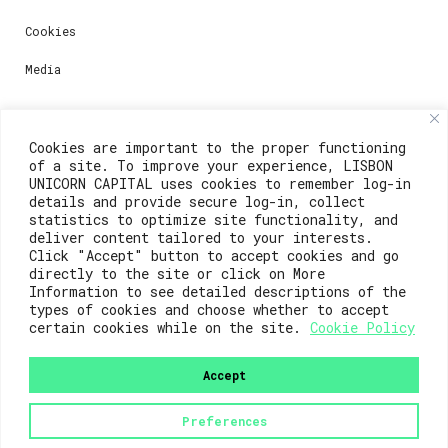
Cookies
Media
Contacts
Cookies are important to the proper functioning
of a site. To improve your experience, LISBON
For registration questions or support, email us at:
UNICORN CAPITAL uses cookies to remember log-in
details and provide secure log-in, collect
weare@lisboainnovation.com
statistics to optimize site functionality, and
deliver content tailored to your interests.
For technical issues or additional support, email us
Click "Accept" button to accept cookies and go
at:
directly to the site or click on More
Information to see detailed descriptions of the
support@lisboainnovation.com
types of cookies and choose whether to accept
certain cookies while on the site.
Cookie Policy
Accept
Preferences