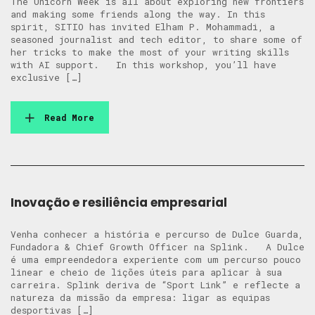
The Unicorn Week is all about exploring new frontiers
and making some friends along the way. In this
spirit, SITIO has invited Elham P. Mohammadi, a
seasoned journalist and tech editor, to share some of
her tricks to make the most of your writing skills
with AI support. In this workshop, you’ll have
exclusive […]
Read More
Inovação e resiliência empresarial
Venha conhecer a história e percurso de Dulce Guarda,
Fundadora & Chief Growth Officer na Splink. A Dulce
é uma empreendedora experiente com um percurso pouco
linear e cheio de lições úteis para aplicar à sua
carreira. Splink deriva de “Sport Link” e reflecte a
natureza da missão da empresa: ligar as equipas
desportivas […]