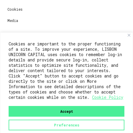
Cookies
Media
Contacts
Cookies are important to the proper functioning
of a site. To improve your experience, LISBON
For registration questions or support, email us at:
UNICORN CAPITAL uses cookies to remember log-in
details and provide secure log-in, collect
weare@lisboainnovation.com
statistics to optimize site functionality, and
deliver content tailored to your interests.
For technical issues or additional support, email us
Click "Accept" button to accept cookies and go
at:
directly to the site or click on More
Information to see detailed descriptions of the
support@lisboainnovation.com
types of cookies and choose whether to accept
certain cookies while on the site.
Cookie Policy
Accept
Preferences