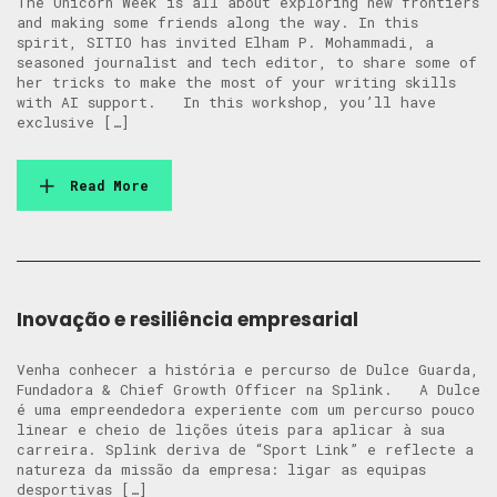
The Unicorn Week is all about exploring new frontiers
and making some friends along the way. In this
spirit, SITIO has invited Elham P. Mohammadi, a
seasoned journalist and tech editor, to share some of
her tricks to make the most of your writing skills
with AI support. In this workshop, you’ll have
exclusive […]
Read More
Inovação e resiliência empresarial
Venha conhecer a história e percurso de Dulce Guarda,
Fundadora & Chief Growth Officer na Splink. A Dulce
é uma empreendedora experiente com um percurso pouco
linear e cheio de lições úteis para aplicar à sua
carreira. Splink deriva de “Sport Link” e reflecte a
natureza da missão da empresa: ligar as equipas
desportivas […]