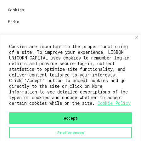
Cookies
Media
Contacts
Cookies are important to the proper functioning
of a site. To improve your experience, LISBON
For registration questions or support, email us at:
UNICORN CAPITAL uses cookies to remember log-in
details and provide secure log-in, collect
weare@lisboainnovation.com
statistics to optimize site functionality, and
deliver content tailored to your interests.
For technical issues or additional support, email us
Click "Accept" button to accept cookies and go
at:
directly to the site or click on More
Information to see detailed descriptions of the
support@lisboainnovation.com
types of cookies and choose whether to accept
certain cookies while on the site.
Cookie Policy
Accept
Preferences