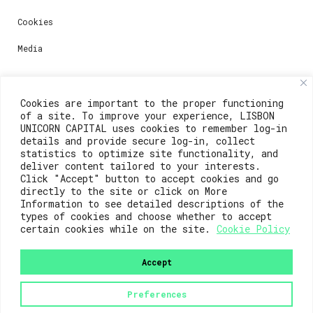
Cookies
Media
Contacts
Cookies are important to the proper functioning
of a site. To improve your experience, LISBON
For registration questions or support, email us at:
UNICORN CAPITAL uses cookies to remember log-in
details and provide secure log-in, collect
weare@lisboainnovation.com
statistics to optimize site functionality, and
deliver content tailored to your interests.
For technical issues or additional support, email us
Click "Accept" button to accept cookies and go
at:
directly to the site or click on More
Information to see detailed descriptions of the
support@lisboainnovation.com
types of cookies and choose whether to accept
certain cookies while on the site.
Cookie Policy
Accept
Preferences