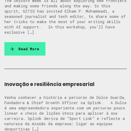
The Unicorn Week is all about exploring new frontiers
and making some friends along the way. In this
spirit, SITIO has invited Elham P. Mohammadi, a
seasoned journalist and tech editor, to share some of
her tricks to make the most of your writing skills
with AI support. In this workshop, you’ll have
exclusive […]
Read More
Inovação e resiliência empresarial
Venha conhecer a história e percurso de Dulce Guarda,
Fundadora & Chief Growth Officer na Splink. A Dulce
é uma empreendedora experiente com um percurso pouco
linear e cheio de lições úteis para aplicar à sua
carreira. Splink deriva de “Sport Link” e reflecte a
natureza da missão da empresa: ligar as equipas
desportivas […]