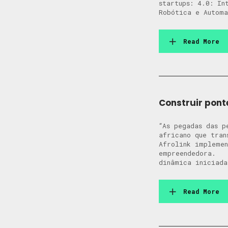
startups: 4.0: In
Robótica e Automa
Read More
Construir pont
“As pegadas das p
africano que tran
Afrolink implemen
empreendedora. A
dinâmica iniciada
Read More