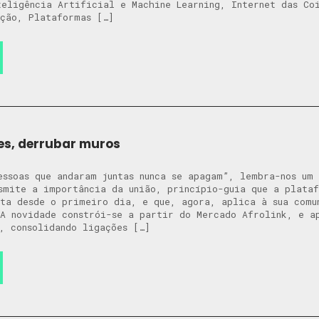
teligência Artificial e Machine Learning, Internet das Co
ção, Plataformas […]
es, derrubar muros
essoas que andaram juntas nunca se apagam”, lembra-nos um
smite a importância da união, princípio-guia que a plata
ta desde o primeiro dia, e que, agora, aplica à sua comu
 novidade constrói-se a partir do Mercado Afrolink, e ap
, consolidando ligações […]