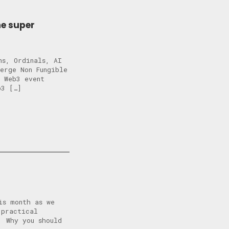
ne super
ns, Ordinals, AI
erge Non Fungible
e Web3 event
b3 […]
is month as we
 practical
. Why you should