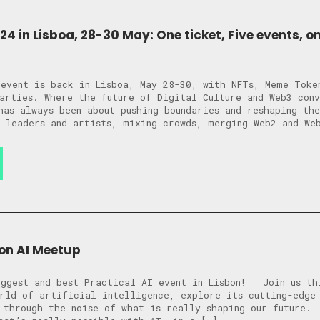
 in Lisboa, 28-30 May: One ticket, Five events, o
event is back in Lisboa, May 28-30, with NFTs, Meme Toke
arties. Where the future of Digital Culture and Web3 conv
has always been about pushing boundaries and reshaping th
 leaders and artists, mixing crowds, merging Web2 and We
on AI Meetup
iggest and best Practical AI event in Lisbon! Join us th
rld of artificial intelligence, explore its cutting-edge
t through the noise of what is really shaping our future