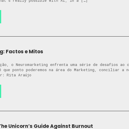
at’s really possible with AI, in a […]
: Factos e Mitos
ção, o Neuromarketing enfrenta uma série de desafios ao 
té que ponto poderemos na área do Marketing, conciliar a
or: Rita Araújo
The Unicorn’s Guide Against Burnout