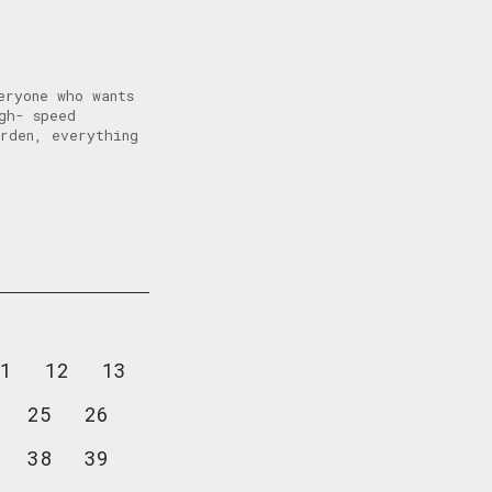
eryone who wants
gh- speed
rden, everything
1
12
13
25
26
38
39