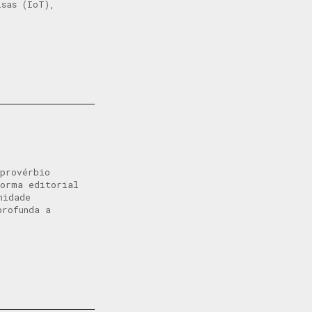
isas (IoT),
 provérbio
forma editorial
nidade
rofunda a