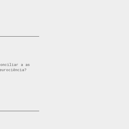
conciliar a as
 neurociência?