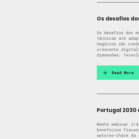
Os desafios do
Os desafios dos e
técnicas até adap
negócios são cond
crescente digita
dimensões: Tecnol
Read More
Portugal 2030 
Neste webinar irá
benefícios fiscai
setores-chave da