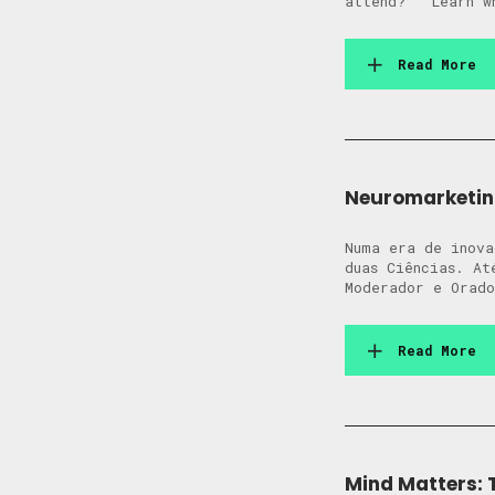
attend? Learn wh
Read More
Neuromarketing
Numa era de inova
duas Ciências. A
Moderador e Orad
Read More
Mind Matters: 