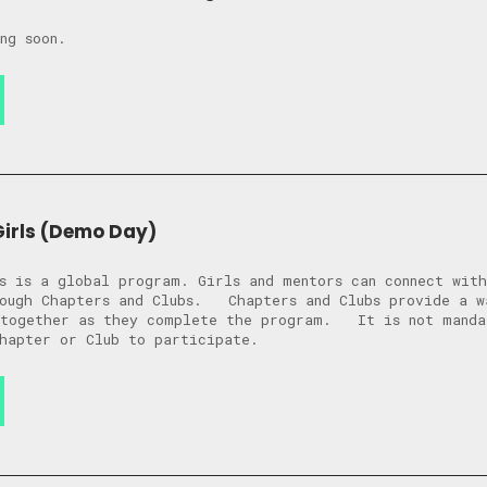
ming soon.
irls (Demo Day)
s is a global program. Girls and mentors can connect wit
rough Chapters and Clubs. Chapters and Clubs provide a w
 together as they complete the program. It is not manda
Chapter or Club to participate.