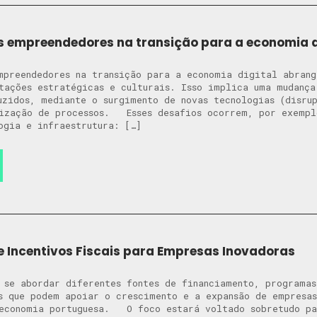
s empreendedores na transição para a economia d
mpreendedores na transição para a economia digital abrang
tações estratégicas e culturais. Isso implica uma mudança
uzidos, mediante o surgimento de novas tecnologias (disru
lização de processos. Esses desafios ocorrem, por exempl
ogia e infraestrutura: […]
e Incentivos Fiscais para Empresas Inovadoras
 se abordar diferentes fontes de financiamento, programas
s que podem apoiar o crescimento e a expansão de empresa
 economia portuguesa. O foco estará voltado sobretudo pa