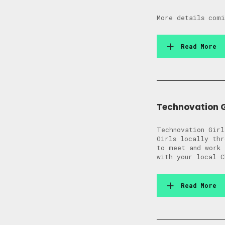
More details co
Read More
Technovation G
Technovation Girl
Girls locally th
to meet and work
with your local 
Read More