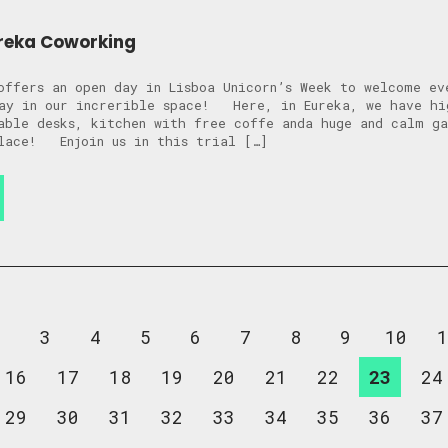
reka Coworking
offers an open day in Lisboa Unicorn’s Week to welcome ev
day in our increrible space! Here, in Eureka, we have hi
able desks, kitchen with free coffe anda huge and calm ga
alace! Enjoin us in this trial […]
2
3
4
5
6
7
8
9
10
1
16
17
18
19
20
21
22
23
24
29
30
31
32
33
34
35
36
37