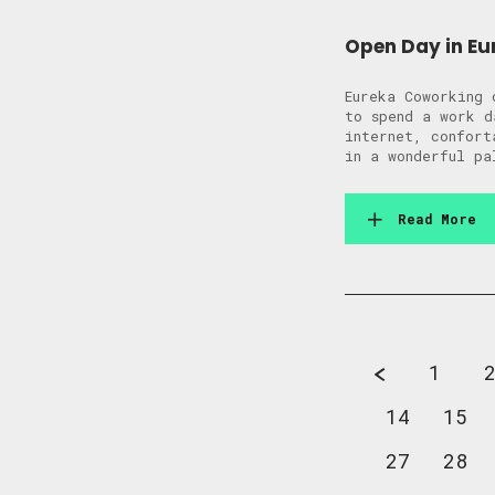
Open Day in Eu
Eureka Coworking 
to spend a work 
internet, confort
in a wonderful p
Read More
1
14
15
27
28