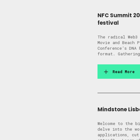
NFC Summit 2024
festival
The radical Web3 
Movie and Beach P
Conference’s DNA 
format. Gathering
Read More
Mindstone Lisb
Welcome to the b
delve into the wo
applications, cu