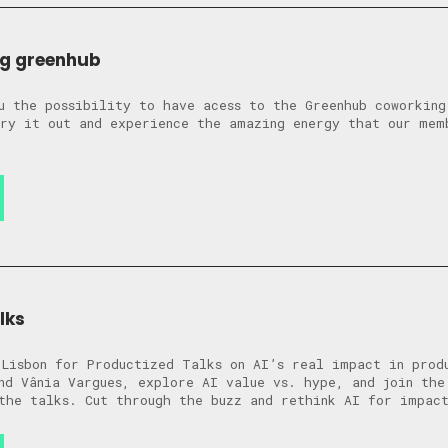
g greenhub
ou the possibility to have acess to the Greenhub coworki
ry it out and experience the amazing energy that our mem
lks
n Lisbon for Productized Talks on AI’s real impact in pr
nd Vânia Vargues, explore AI value vs. hype, and join the
 the talks. Cut through the buzz and rethink AI for impa