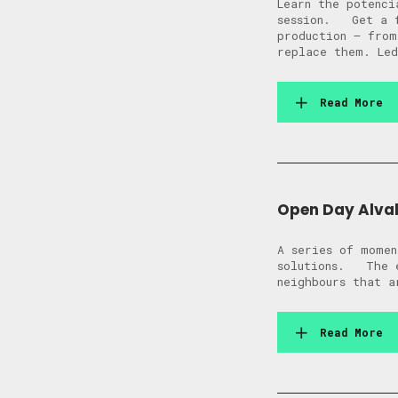
​​Learn the poten
session. ​​Get a 
production — from
replace them. Led
Read More
Open Day Alval
A series of momen
solutions. The e
neighbours that a
Read More