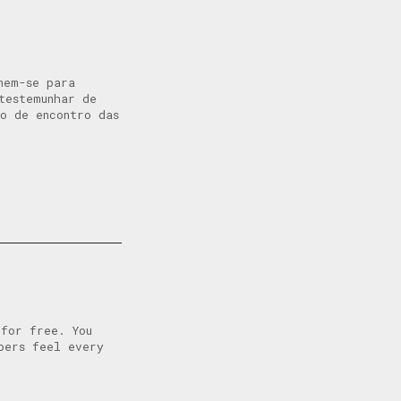
nem-se para
testemunhar de
o de encontro das
 for free. You
bers feel every