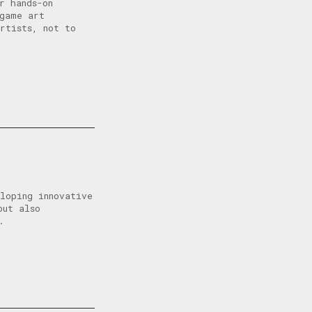
r hands-on
 game art
rtists, not to
loping innovative
but also
.