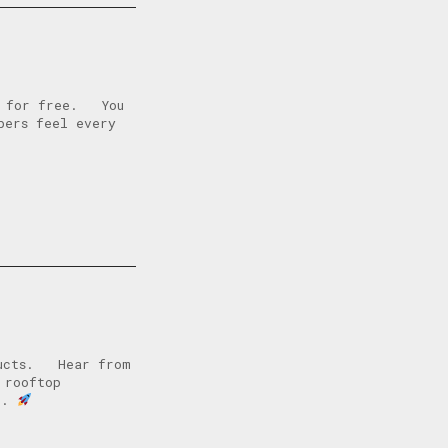
ng for free. You
bers feel every
oducts. Hear from
 rooftop
ct.