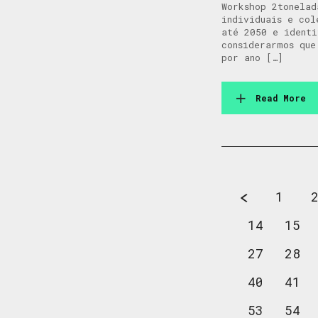
Workshop 2tonelad
individuais e col
até 2050 e ident
considerarmos que
por ano […]
Read More
1
14
15
27
28
40
41
53
54