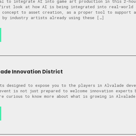
cial to integrate AI into game art production in this 2-hou
first look at how AI is being integrated into real-world
 concept to asset creation, as a proper tool to support a
 by industry artists already using these […]
ade Innovation District
ts designed to expose you to the players in Alvalade deve
vent is not just prepared to welcome innovation experts 
re curious to know more about what is growing in Alvalade