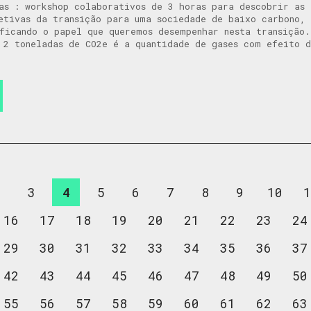
as : workshop colaborativos de 3 horas para descobrir as 
etivas da transição para uma sociedade de baixo carbono, 
ificando o papel que queremos desempenhar nesta transiçã
 2 toneladas de CO2e é a quantidade de gases com efeito 
2
3
4
5
6
7
8
9
10
1
16
17
18
19
20
21
22
23
24
29
30
31
32
33
34
35
36
37
42
43
44
45
46
47
48
49
50
55
56
57
58
59
60
61
62
63