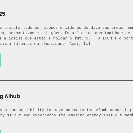
25
s transformadores, ícones e líderes de diversas áreas reú
os, perspetivas e ambições. Esta é a tua oportunidade de 
as e ideias que estão a moldar o futuro. O ICON é o pont
ais influentes da atualidade. Aqui, […]
g AIhub
you the possibility to have acess to the AIhub coworking
ry it out and experience the amazing energy that our mem