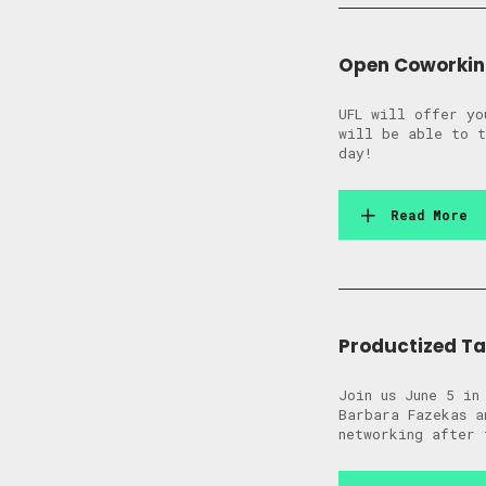
Open Coworkin
UFL will offer y
will be able to t
day!
Read More
Productized Ta
Join us June 5 i
Barbara Fazekas a
networking after