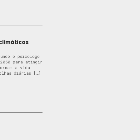
 climáticas
gundo o psicólogo
2050 para atingir
tornam a vida
olhas diárias […]