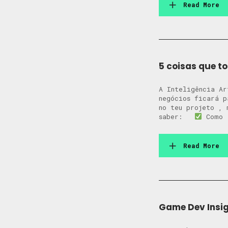
Read More
5 coisas que t
A Inteligência Ar
negócios ficará 
no teu projeto ,
saber:
Como 
Read More
Game Dev Insig