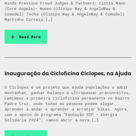
minds Previous Proud Judges & Partners: Cintia Mano
(Core Angels)- Nunes (Olisipo Way & AngelsWay &
Comudel) Tocha (Olisipo Way & AngelsWay & Comudel)
Martinho Correia […]
Read More
Inauguração da Cicloficina Ciclopes, na Ajuda
O Ciclopes é um projeto que ajuda populações a subir
montanhas, ganhar balanço e ultrapassar preconceitos.
Lançámos a primeira Cicloficina permanente no Bairro
Padre Cruz, onde todas as pessoas podem alugar,
aprender a andar e aprender a arranjar bikes. Agora,
com o apoio do programa “Fundação EDP – Energia
Solidária 2024”, vamos abrir a nova […]