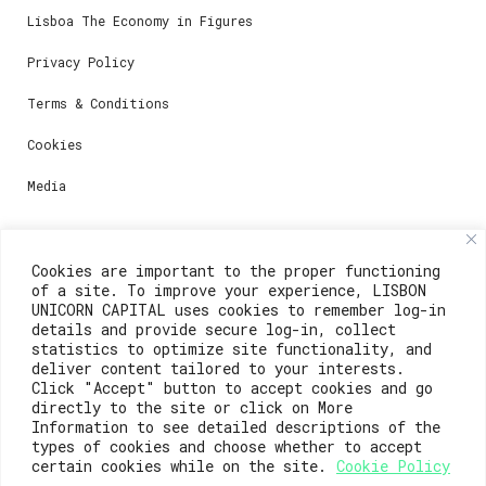
Lisboa The Economy in Figures
Privacy Policy
Terms & Conditions
Cookies
Media
Contacts
Cookies are important to the proper functioning
of a site. To improve your experience, LISBON
For registration questions or support, email us at:
UNICORN CAPITAL uses cookies to remember log-in
details and provide secure log-in, collect
weare@lisboainnovation.com
statistics to optimize site functionality, and
deliver content tailored to your interests.
For technical issues or additional support, email us
Click "Accept" button to accept cookies and go
at:
directly to the site or click on More
Information to see detailed descriptions of the
support@lisboainnovation.com
types of cookies and choose whether to accept
certain cookies while on the site.
Cookie Policy