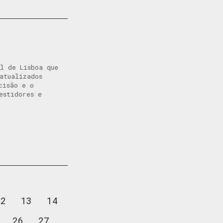
l de Lisboa que
atualizados
cisão e o
estidores e
12
13
14
26
27