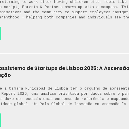
returning to work after having children often feels like 
a script, Parents & Partners shows up with a compass. Thi
anisations and the community to support employees navigat
arenthood — helping both companies and individuals see th
cossistema de Startups de Lisboa 2025: A Ascensã
ação
e a Câmara Municipal de Lisboa têm o orgulho de apresent
 Report 2025, uma análise orientada por dados sobre o pa
ando-o com ecossistemas europeus de referência e mapeand
idade global. Um Polo Global de Inovação em Ascensão “A 