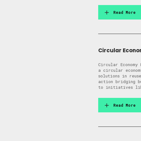
Read More
Circular Econo
Circular Economy 
a circular econom
solutions in reus
action bridging b
to initiatives li
Read More