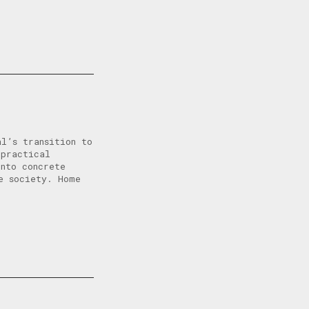
al’s transition to
 practical
into concrete
e society. Home