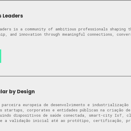
s Leaders
eaders is a community of ambitious professionals shaping t
hip, and innovation through meaningful connections, conver
ular by Design
 parceira europeia de desenvolvimento e industrialização
s startups, corporates e entidades públicas na criação de
uindo dispositivos de saúde conectada, smart-city IoT, c
e a validação inicial até ao protótipo, certificação, pr