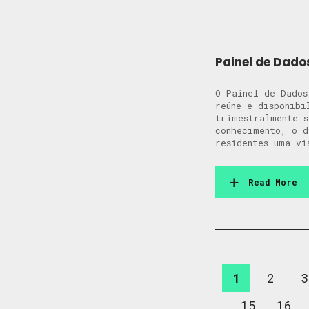
Painel de Dado
O Painel de Dados
reúne e disponibi
trimestralmente s
conhecimento, o d
residentes uma vi
Read More
1
2
3
15
16