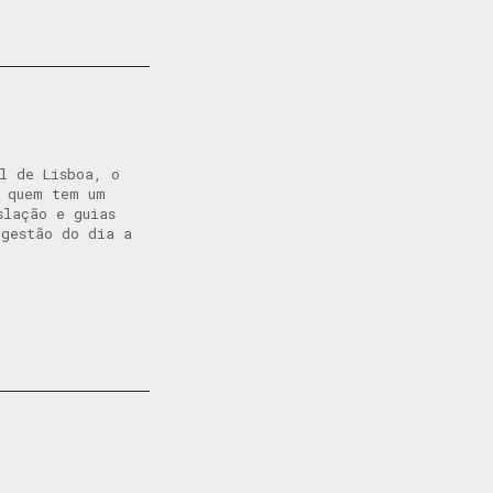
l de Lisboa, o
a quem tem um
slação e guias
 gestão do dia a