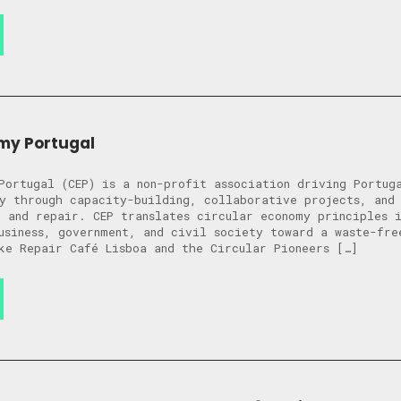
my Portugal
Portugal (CEP) is a non-profit association driving Portug
y through capacity-building, collaborative projects, and
e and repair. CEP translates circular economy principles 
usiness, government, and civil society toward a waste-fre
ke Repair Café Lisboa and the Circular Pioneers […]