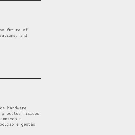
he future of
sations, and
 de hardware
 produtos físicos
leantech e
odução e gestão