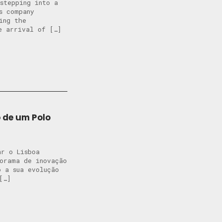
stepping into a
s company
ing the
e arrival of […]
o de um Polo
ar o Lisboa
norama de inovação
o a sua evolução
[…]