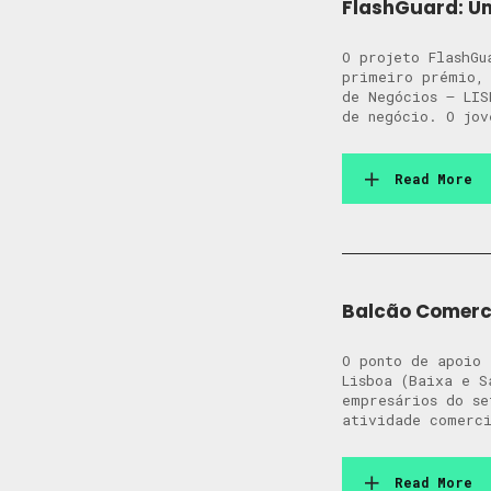
FlashGuard: Um
O projeto FlashGu
primeiro prémio, 
de Negócios – LIS
de negócio. O jov
Read More
Balcão Comerc
O ponto de apoio 
Lisboa (Baixa e S
empresários do se
atividade comerci
Read More