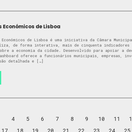
s Económicos de Lisboa
 Económicos de Lisboa é uma iniciativa da Câmara Municipa
liza, de forma interativa, mais de cinquenta indicadores 
obre a economia da cidade. Desenvolvido para apoiar a de
ashboard oferece a funcionários municipais, empresas, inv
são detalhada e […]
4
5
6
7
8
9
10
11
17
18
19
20
21
22
23
24
25