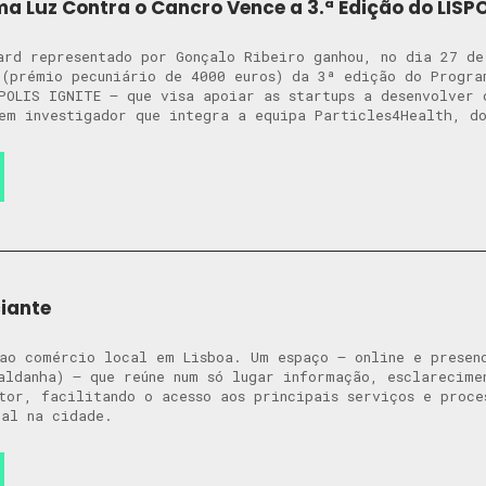
a Luz Contra o Cancro Vence a 3.ª Edição do LISPO
ard representado por Gonçalo Ribeiro ganhou, no dia 27 de
(prémio pecuniário de 4000 euros) da 3ª edição do Progra
POLIS IGNITE – que visa apoiar as startups a desenvolver 
em investigador que integra a equipa Particles4Health, d
iante
ao comércio local em Lisboa. Um espaço – online e presenc
aldanha) – que reúne num só lugar informação, esclarecime
tor, facilitando o acesso aos principais serviços e proce
al na cidade.