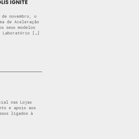
LIS IGNITE
 de novembro, o
ma de Aceleração
os seus modelos
o Laboratório […]
ial nas Lojas
nto e apoio aos
ssos ligados à