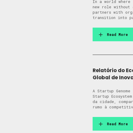
In a world where 
new role without 
partners with org
transition into p
Read More
Relatório do E
Global de Inov
A Startup Genome 
Startup Ecosystem
da cidade, compar
rumo à competitiv
Read More