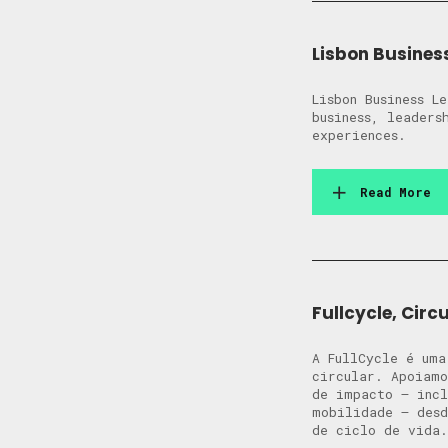
Lisbon Busines
Lisbon Business L
business, leaders
experiences.
Read More
Fullcycle, Circ
A FullCycle é uma
circular. Apoiamo
de impacto — incl
mobilidade — desd
de ciclo de vida.