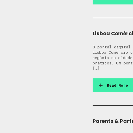
Lisboa Comérc
O portal digital 
Lisboa Comércio c
negócio na cidade
práticos. Um pont
[…]
Read More
Parents & Part