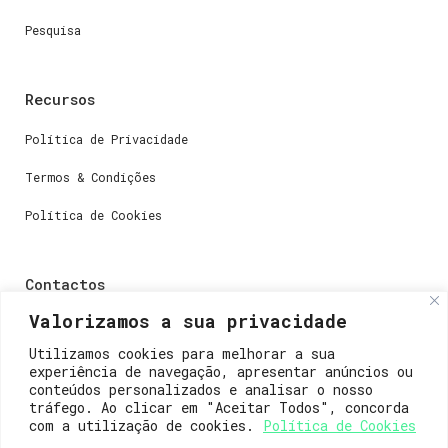
Pesquisa
Recursos
Política de Privacidade
Termos & Condições
Política de Cookies
Contactos
Valorizamos a sua privacidade
Dúvidas ou perguntas envie-nos um e-mail para
weare@lisboainnovation.com
Utilizamos cookies para melhorar a sua
experiência de navegação, apresentar anúncios ou
Dúvidas de registro ou suporte, envie um e-mail para
conteúdos personalizados e analisar o nosso
support@lisboainnovation.com
tráfego. Ao clicar em "Aceitar Todos", concorda
com a utilização de cookies.
Política de Cookies