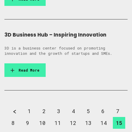
3D Business Hub – Inspiring Innovation
3D is a business center focused on promoting
innovation and the growth of startups and SMEs.
Read More
1
2
3
4
5
6
7
8
9
10
11
12
13
14
15