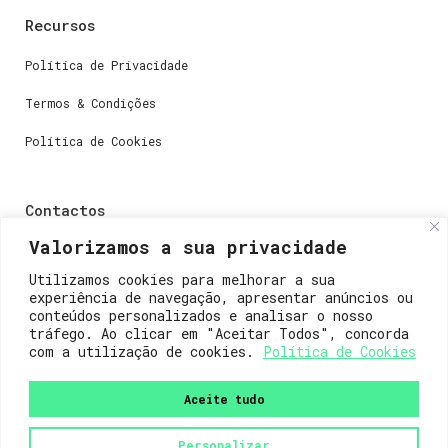
Recursos
Política de Privacidade
Termos & Condições
Política de Cookies
Contactos
Valorizamos a sua privacidade
Dúvidas ou perguntas envie-nos um e-mail para
weare@lisboainnovation.com
Utilizamos cookies para melhorar a sua
experiência de navegação, apresentar anúncios ou
Dúvidas de registro ou suporte, envie um e-mail para
conteúdos personalizados e analisar o nosso
support@lisboainnovation.com
tráfego. Ao clicar em "Aceitar Todos", concorda
com a utilização de cookies.
Política de Cookies
Aceite tudo
Personalizar