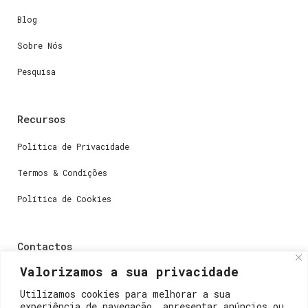
Blog
Sobre Nós
Pesquisa
Recursos
Política de Privacidade
Termos & Condições
Política de Cookies
Contactos
Valorizamos a sua privacidade
Dúvidas ou perguntas envie-nos um e-mail para
weare@lisboainnovation.com
Utilizamos cookies para melhorar a sua
experiência de navegação, apresentar anúncios ou