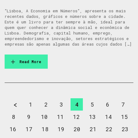
“Lisboa, A Economia em Números”, apresenta os mais
recentes dados, gráficos e números sobre a cidade.
Este é um livro para ter sempre à mão, ideal para
quem quer conhecer a dinâmica social e econômica de
Lisboa. Demografia, capital humano, emprego,
empreendedorismo e inovação, setores estratégicos e
empresas são apenas algumas das áreas cujos dados […]
Read More
1
2
3
4
5
6
7
8
9
10
11
12
13
14
15
16
17
18
19
20
21
22
23