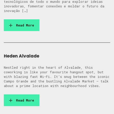
tecnológicos de todo o mundo para explorar ideias
inovadoras, fomentar conexões e moldar o futuro da
inovação […]
Read More
Heden Alvalade
Nestled right in the heart of Alvalade, this
coworking is like your favourite hangout spot, but
with blazing fast Wi-Fi. It’s snug between the iconic
Campo Grande and the bustling Alvalade Market – talk
about a prime location with neighbourhood vibes.
Read More