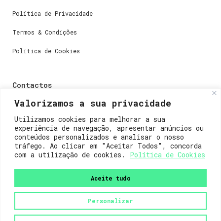
Política de Privacidade
Termos & Condições
Política de Cookies
Contactos
Valorizamos a sua privacidade
Dúvidas ou perguntas envie-nos um e-mail para
weare@lisboainnovation.com
Utilizamos cookies para melhorar a sua
experiência de navegação, apresentar anúncios ou
Dúvidas de registro ou suporte, envie um e-mail para
conteúdos personalizados e analisar o nosso
support@lisboainnovation.com
tráfego. Ao clicar em "Aceitar Todos", concorda
com a utilização de cookies.
Política de Cookies
Aceite tudo
Personalizar