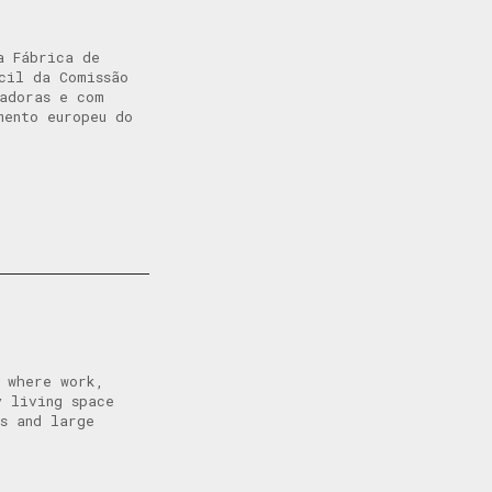
a Fábrica de
ncil da Comissão
vadoras e com
mento europeu do
, where work,
y living space
ps and large