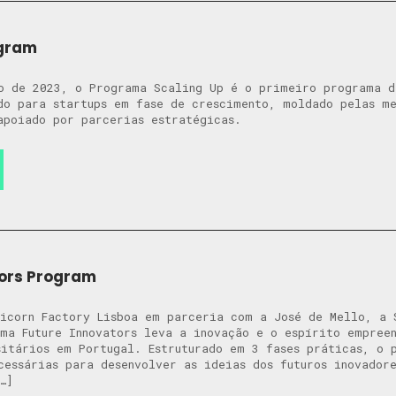
ogram
o de 2023, o Programa Scaling Up é o primeiro programa d
do para startups em fase de crescimento, moldado pelas m
apoiado por parcerias estratégicas.
tors Program
icorn Factory Lisboa em parceria com a José de Mello, a 
ma Future Innovators leva a inovação e o espírito empree
sitários em Portugal. Estruturado em 3 fases práticas, o 
cessárias para desenvolver as ideias dos futuros inovador
…]