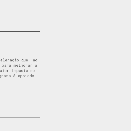
celeração que, ao
s para melhorar a
maior impacto no
grama é apoiado