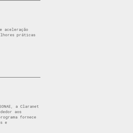
e aceleração
elhores práticas
SONAE, a Claranet
ndedor aos
programa fornece
es e