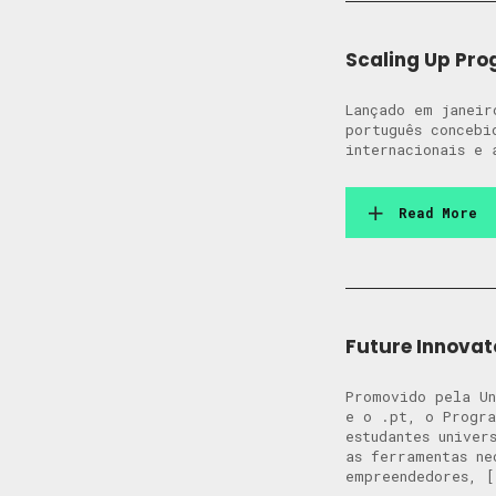
Scaling Up Pr
Lançado em janeir
português concebi
internacionais e 
Read More
Future Innova
Promovido pela Un
e o .pt, o Progra
estudantes univer
as ferramentas ne
empreendedores, [