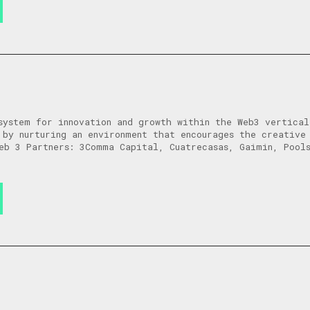
system for innovation and growth within the Web3 vertica
 by nurturing an environment that encourages the creative
eb 3 Partners: 3Comma Capital, Cuatrecasas, Gaimin, Pool