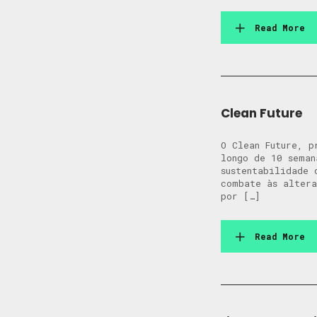
Read More
Clean Future
O Clean Future, p
longo de 10 seman
sustentabilidade 
combate às altera
por […]
Read More