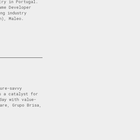
try in Portugal.
ame Developer
ng industry
n), Maleo.
ure-savvy
s a catalyst for
day with value-
are, Grupo Brisa,