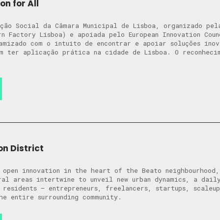
on for All
ção Social da Câmara Municipal de Lisboa, organizado pel
rn Factory Lisboa) e apoiada pelo European Innovation Cou
amizado com o intuito de encontrar e apoiar soluções ino
m ter aplicação prática na cidade de Lisboa. O reconheci
n District
 open innovation in the heart of the Beato neighbourhood
ral areas intertwine to unveil new urban dynamics, a dail
 residents – entrepreneurs, freelancers, startups, scaleu
he entire surrounding community.