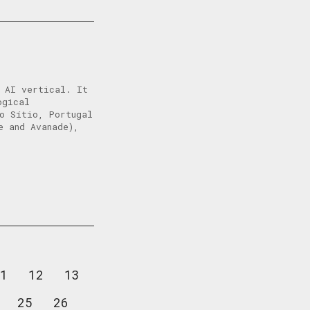
e AI vertical. It
ogical
o Sítio, Portugal
e and Avanade),
1
12
13
25
26