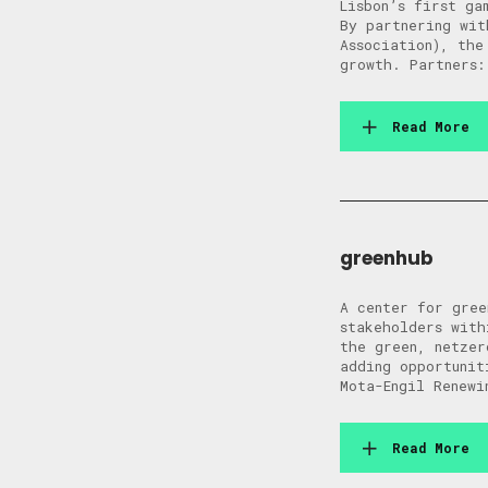
Lisbon’s first ga
By partnering wit
Association), the
growth. Partners:
Read More
greenhub
A center for gree
stakeholders with
the green, netzer
adding opportunit
Mota-Engil Renewi
Read More