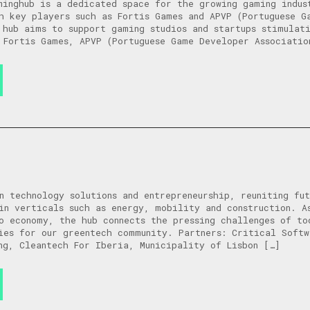
minghub is a dedicated space for the growing gaming indus
h key players such as Fortis Games and APVP (Portuguese G
 hub aims to support gaming studios and startups stimulati
 Fortis Games, APVP (Portuguese Game Developer Associatio
n technology solutions and entrepreneurship, reuniting fut
in verticals such as energy, mobility and construction. A
o economy, the hub connects the pressing challenges of to
ies for our greentech community. Partners: Critical Softw
ng, Cleantech For Iberia, Municipality of Lisbon […]