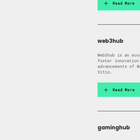
Read More
web3hub
Web3hub is an eco
foster innovation
advancements of W
Sítio.
Read More
gaminghub