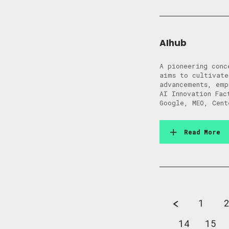
AIhub
A pioneering conc
aims to cultivate
advancements, emp
AI Innovation Fac
Google, MEO, Cent
Read More
1
14
15