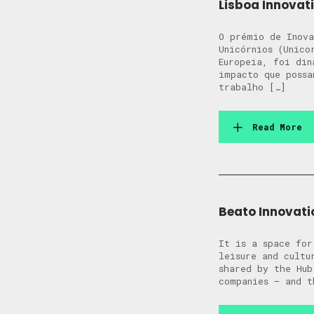
Lisboa Innovati
O prémio de Inova
Unicórnios (Unico
Europeia, foi din
impacto que possa
trabalho […]
Read More
Beato Innovatio
It is a space for
leisure and cultu
shared by the Hub
companies – and t