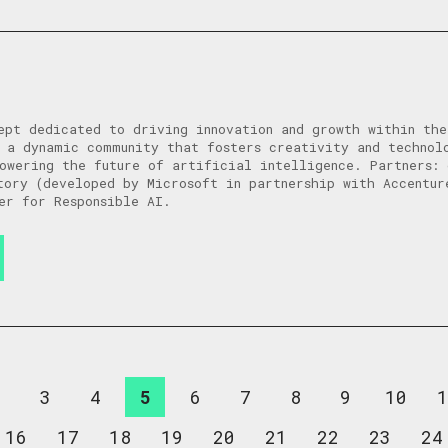
ept dedicated to driving innovation and growth within th
 a dynamic community that fosters creativity and technol
owering the future of artificial intelligence. Partners: 
tory (developed by Microsoft in partnership with Accentur
er for Responsible AI.
2
3
4
5
6
7
8
9
10
1
16
17
18
19
20
21
22
23
24