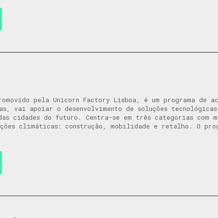
romovido pela Unicorn Factory Lisboa, é um programa de a
as, vai apoiar o desenvolvimento de soluções tecnológica
das cidades do futuro. Centra-se em três categorias com 
ções climáticas: construção, mobilidade e retalho. O pro