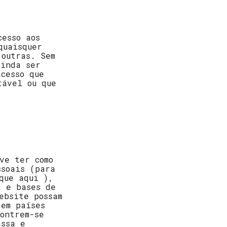
cesso aos
quaisquer
 outras. Sem
ainda ser
cesso que
tável ou que
ve ter como
ssoais (para
que aqui ),
t e bases de
ebsite possam
 em países
ontrem-se
assa e