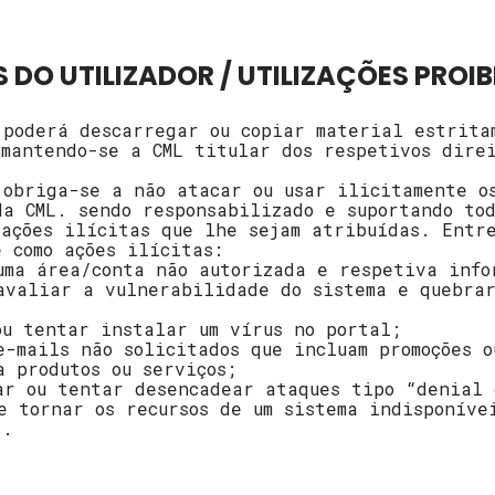
S DO UTILIZADOR / UTILIZAÇÕES PROI
 poderá descarregar ou copiar material estrita
 mantendo-se a CML titular dos respetivos dire
 obriga-se a não atacar ou usar ilicitamente o
da CML. sendo responsabilizado e suportando tod
 ações ilícitas que lhe sejam atribuídas. Entr
e como ações ilícitas:
uma área/conta não autorizada e respetiva info
avaliar a vulnerabilidade do sistema e quebrar
ou tentar instalar um vírus no portal;
e-mails não solicitados que incluam promoções o
a produtos ou serviços;
ar ou tentar desencadear ataques tipo “denial 
e tornar os recursos de um sistema indisponíve
).