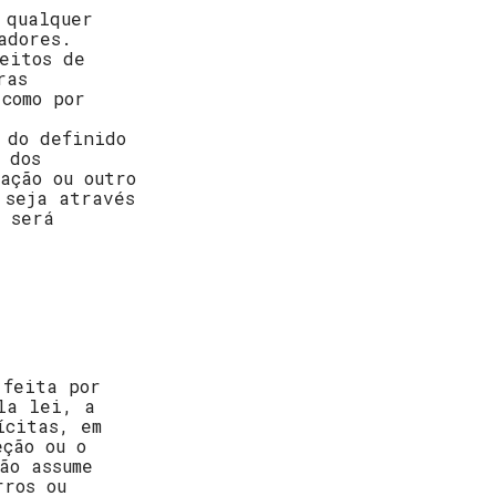
 qualquer
adores.
eitos de
ras
como por
 do definido
 dos
ação ou outro
 seja através
, será
 feita por
la lei, a
ícitas, em
eção ou o
ão assume
rros ou