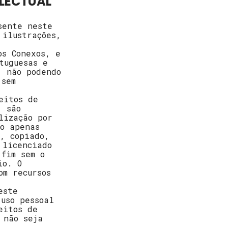
ELECTUAL
sente neste
 ilustrações,
os Conexos, e
tuguesas e
, não podendo
 sem
eitos de
, são
lização por
do apenas
o, copiado,
 licenciado
 fim sem o
io. O
om recursos
este
uso pessoal
eitos de
 não seja