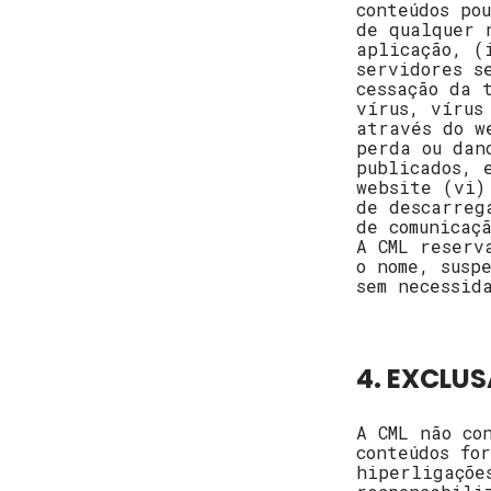
conteúdos po
de qualquer 
aplicação, (
servidores s
cessação da 
vírus, vírus
através do w
perda ou dan
publicados, 
website (vi)
de descarreg
de comunicaç
A CML reserv
o nome, susp
sem necessid
4. EXCLU
A CML não co
conteúdos fo
hiperligaçõe