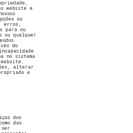
opriedade,
os website e
nossos
pções ou
) erros,
s para ou
s ou qualquer
eúdos
avés do
incapacidade
ha no sistema
 website.
ões, alterar
propriado e
iços dos
como das
 ser