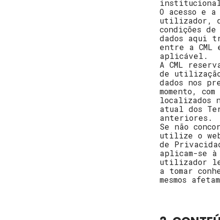
instituciona
O acesso e a
utilizador, 
condições de
dados aqui t
entre a CML 
aplicável.
A CML reserv
de utilizaçã
dados nos pr
momento, com
localizados 
atual dos Te
anteriores.
Se não conco
utilize o we
de Privacida
aplicam-se à
utilizador l
a tomar conh
mesmos afeta