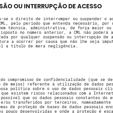
NSÃO OU INTERRUPÇÃO DE ACESSO
a-se o direito de interromper ou suspender o a
CML, pelo período que entenda necessário, por 
dem técnica, administrativa, de força maior ou
disposto no número anterior, a CML não poderá 
zada por qualquer suspensão ou interrupção de a
tura a ocorrer por causa que não lhe seja impu
el a título de mera negligência.
 do compromisso de confidencialidade (que se de
o de meios) referente à utilização de dados pe
ossa política sobre o uso de dados pessoais cli
 que existem riscos relacionados com a Interne
 possível que os dados pessoais constantes do w
 e/ou transferidos por terceiros, nomeadamente
emas de proteção de bases de dados pessoais enc
es pouco desenvolvidas e onde a proteção é esc