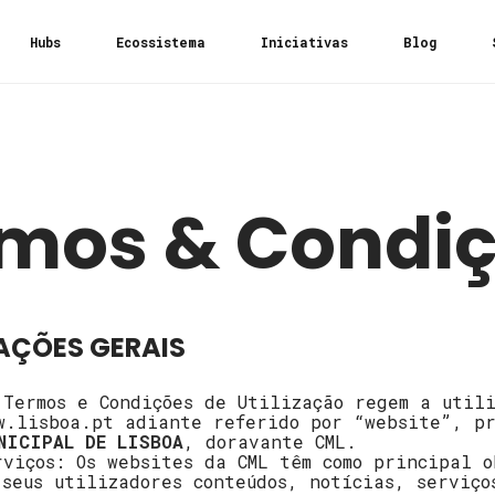
Hubs
Ecossistema
Iniciativas
Blog
mos & Condi
MAÇÕES GERAIS
 Termos e Condições de Utilização regem a utili
w.lisboa.pt adiante referido por “website”, p
NICIPAL DE LISBOA
, doravante CML.
rviços: Os websites da CML têm como principal o
 seus utilizadores conteúdos, notícias, serviço