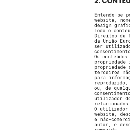
2. CONTE
Entende-se p
website, nom
design gráfi
Todo o conte
Direitos da 
da União Eur
ser utilizad
consentiment
Os conteúdos
propriedade 
propriedade 
terceiros nã
para informa
reproduzido,
ou, de qualq
consentiment
utilizador d
relacionados
O utilizador
website, des
e não-comerc
autor, e des
removida.