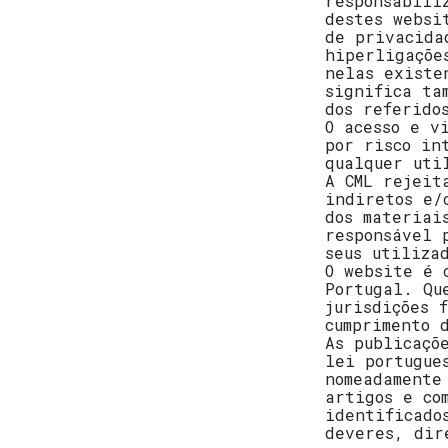
responsabili
destes websi
de privacida
hiperligaçõe
nelas existe
significa ta
dos referido
O acesso e v
por risco in
qualquer uti
A CML rejeit
indiretos e/
dos materiai
responsável 
seus utiliza
O website é 
Portugal. Qu
jurisdições 
cumprimento 
As publicaçõ
lei portugue
nomeadamente
artigos e co
identificado
deveres, dir