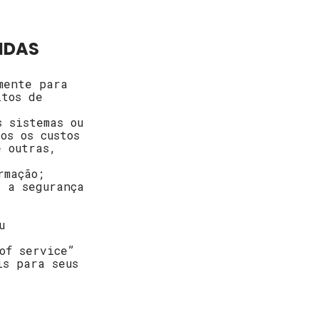
BIDAS
mente para
itos de
s sistemas ou
os os custos
e outras,
rmação;
 a segurança
u
of service”
is para seus