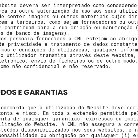
ebsite deverá ser interpretado como concedendo
nça ou outra autorização de uso aos seus utiliz
de conter imagens ou outros materiais cujos dir
cem a terceiros, como sejam fornecedores ou out
e contribuam para a sua criação ou manutenção (
os de banco de imagens).
dos pessoais fornecidos à CML estejam ao abrigo
de privacidade e tratamento de dados constante
rmos e condições de utilização, qualquer inform
 o utilizador transmita através deste website,
letrónico, envio de ficheiros ou de outro modo
como não confidencial e não reservado.
ÚDOS E GARANTIAS
 concorda que a utilização do Website deve ser
conta e risco. Em toda a extensão permitida pe
enta de quaisquer garantias, expressas ou impl
ilização do Website. A CML não assegura a corr
nteúdos disponibilizados nos seus websites, e n
ponsabilidade ou obrigação por quaisquer (i) e