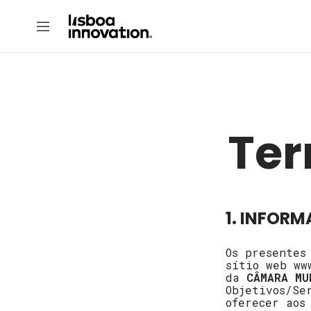
Ter
1. INFOR
Os presentes
sítio web ww
da
CÂMARA MU
Objetivos/Se
oferecer aos