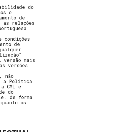
abilidade do
mos e
amento de
o as relações
portuguesa
e condições
ento de
qualquer
lização”
A versão mais
as versões
, não
e a Política
 a CML e
de do
te, de forma
rquanto os