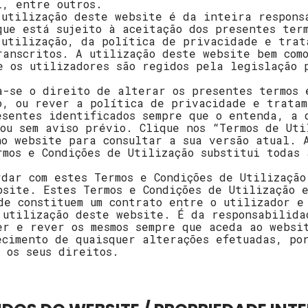
l, entre outros.
 utilização deste website é da inteira respons
que está sujeito à aceitação dos presentes ter
 utilização, da política de privacidade e trat
ranscritos. A utilização deste website bem com
e os utilizadores são regidos pela legislação 
a-se o direito de alterar os presentes termos 
o, ou rever a política de privacidade e tratam
esentes identificados sempre que o entenda, a 
 ou sem aviso prévio. Clique nos “Termos de Uti
no website para consultar a sua versão atual. 
rmos e Condições de Utilização substitui todas 
rdar com estes Termos e Condições de Utilização
bsite. Estes Termos e Condições de Utilização 
de constituem um contrato entre o utilizador e
 utilização deste website. É da responsabilida
er e rever os mesmos sempre que aceda ao websi
ecimento de quaisquer alterações efetuadas, po
m os seus direitos.