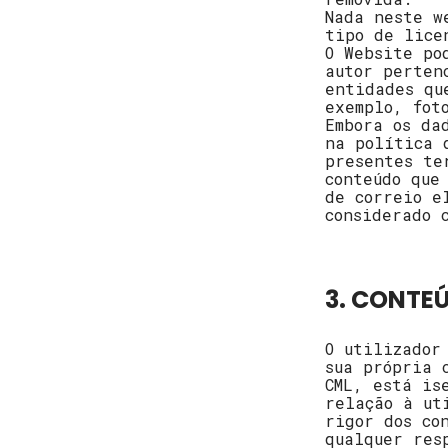
Nada neste w
tipo de lice
O Website po
autor perten
entidades qu
exemplo, fot
Embora os da
na política 
presentes te
conteúdo que
de correio e
considerado 
3. CONTE
O utilizador
sua própria 
CML, está is
relação à ut
rigor dos co
qualquer res