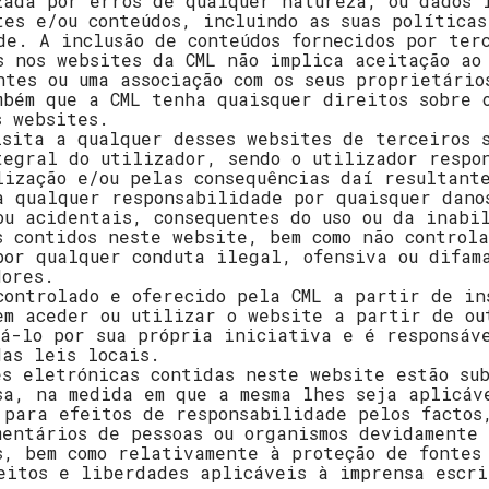
zada por erros de qualquer natureza, ou dados 
tes e/ou conteúdos, incluindo as suas políticas
de. A inclusão de conteúdos fornecidos por ter
s nos websites da CML não implica aceitação ao
ntes ou uma associação com os seus proprietário
mbém que a CML tenha quaisquer direitos sobre 
s websites.
isita a qualquer desses websites de terceiros 
tegral do utilizador, sendo o utilizador respo
lização e/ou pelas consequências daí resultant
a qualquer responsabilidade por quaisquer dano
ou acidentais, consequentes do uso ou da inabi
s contidos neste website, bem como não control
por qualquer conduta ilegal, ofensiva ou difam
dores.
controlado e oferecido pela CML a partir de in
em aceder ou utilizar o website a partir de ou
fá-lo por sua própria iniciativa e é responsáv
das leis locais.
es eletrónicas contidas neste website estão su
sa, na medida em que a mesma lhes seja aplicáv
 para efeitos de responsabilidade pelos factos
mentários de pessoas ou organismos devidamente
s, bem como relativamente à proteção de fontes
eitos e liberdades aplicáveis à imprensa escri