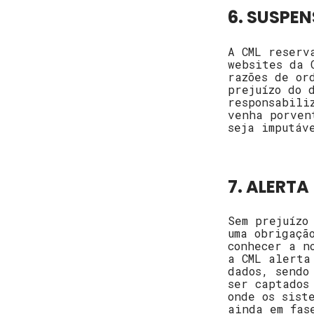
6. SUSPE
A CML reserv
websites da 
razões de or
prejuízo do 
responsabili
venha porven
seja imputáv
7. ALERTA
Sem prejuízo
uma obrigaçã
conhecer a n
a CML alerta
dados, sendo
ser captados
onde os sist
ainda em fas