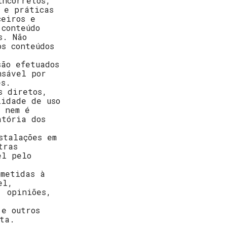
incorretos,
 e práticas
ceiros e
 conteúdo
s. Não
os conteúdos
são efetuados
nsável por
es.
s diretos,
lidade de uso
a nem é
atória dos
stalações em
tras
el pelo
bmetidas à
el,
, opiniões,
 e outros
ta.