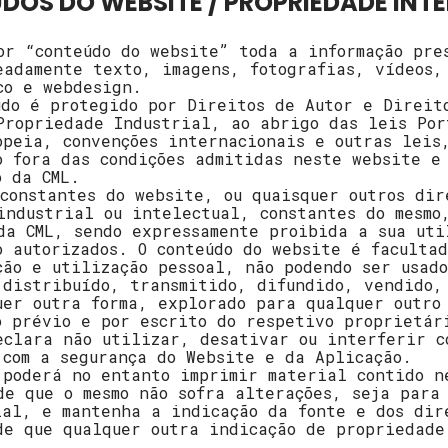
ÚDOS DO WEBSITE / PROPRIEDADE INT
or “conteúdo do website” toda a informação pre
eadamente texto, imagens, fotografias, vídeos,
co e webdesign.
údo é protegido por Direitos de Autor e Direit
Propriedade Industrial, ao abrigo das leis Por
opeia, convenções internacionais e outras leis
o fora das condições admitidas neste website e
o da CML.
 constantes do website, ou quaisquer outros dir
industrial ou intelectual, constantes do mesmo
da CML, sendo expressamente proibida a sua uti
o autorizados. O conteúdo do website é faculta
ção e utilização pessoal, não podendo ser usad
 distribuído, transmitido, difundido, vendido,
uer outra forma, explorado para qualquer outro
o prévio e por escrito do respetivo proprietár
eclara não utilizar, desativar ou interferir c
 com a segurança do Website e da Aplicação.
 poderá no entanto imprimir material contido n
de que o mesmo não sofra alterações, seja para 
ial, e mantenha a indicação da fonte e dos dir
de que qualquer outra indicação de propriedade