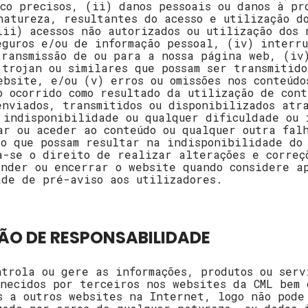
uco precisos, (ii) danos pessoais ou danos à pr
natureza, resultantes do acesso e utilização d
iii) acessos não autorizados ou utilização dos 
eguros e/ou de informação pessoal, (iv) interru
transmissão de ou para a nossa página web, (iv
 trojan ou similares que possam ser transmitido
ebsite, e/ou (v) erros ou omissões nos conteúdo
o ocorrido como resultado da utilização de cont
enviados, transmitidos ou disponibilizados atr
 indisponibilidade ou qualquer dificuldade ou 
ar ou aceder ao conteúdo ou qualquer outra fal
ão que possam resultar na indisponibilidade do
a-se o direito de realizar alterações e correç
ender ou encerrar o website quando considere a
ade de pré-aviso aos utilizadores.
SÃO DE RESPONSABILIDADE
ntrola ou gere as informações, produtos ou serv
rnecidos por terceiros nos websites da CML bem 
s a outros websites na Internet, logo não pode