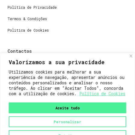
Política de Privacidade
Termos & Condições
Política de Cookies
Contactos
Valorizamos a sua privacidade
Dúvidas ou perguntas envie-nos um e-mail para
weare@lisboainnovation.com
Utilizamos cookies para melhorar a sua
experiência de navegação, apresentar anúncios ou
Dúvidas de registro ou suporte, envie um e-mail para
conteúdos personalizados e analisar o nosso
support@lisboainnovation.com
tráfego. Ao clicar em "Aceitar Todos", concorda
com a utilização de cookies.
Política de Cookies
Aceite tudo
Personalizar
2023© Lisboa Innovation. Todos os direitos reservados.