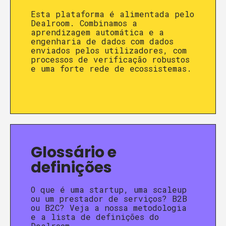
Esta plataforma é alimentada pelo
Dealroom. Combinamos a
aprendizagem automática e a
engenharia de dados com dados
enviados pelos utilizadores, com
processos de verificação robustos
e uma forte rede de ecossistemas.
Glossário e
definições
O que é uma startup, uma scaleup
ou um prestador de serviços? B2B
ou B2C? Veja a nossa metodologia
e a lista de definições do
Dealroom.