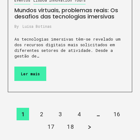
Eventos
Lisboa Innovation Tours
Mundos virtuais, problemas reais: Os
desafios das tecnologias imersivas
By
Luísa Botinas
As tecnologias imersivas têm-se revelado um
dos recursos digitais mais solicitados em
diferentes setores de atividade. Desde a
gestão de…
Ler mais
1
2
3
4
…
16
17
18