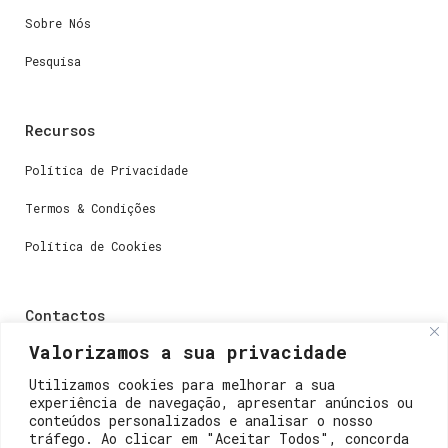
Sobre Nós
Pesquisa
Recursos
Política de Privacidade
Termos & Condições
Política de Cookies
Contactos
Valorizamos a sua privacidade
Dúvidas ou perguntas envie-nos um e-mail para
weare@lisboainnovation.com
Utilizamos cookies para melhorar a sua
experiência de navegação, apresentar anúncios ou
Dúvidas de registro ou suporte, envie um e-mail para
conteúdos personalizados e analisar o nosso
support@lisboainnovation.com
tráfego. Ao clicar em "Aceitar Todos", concorda