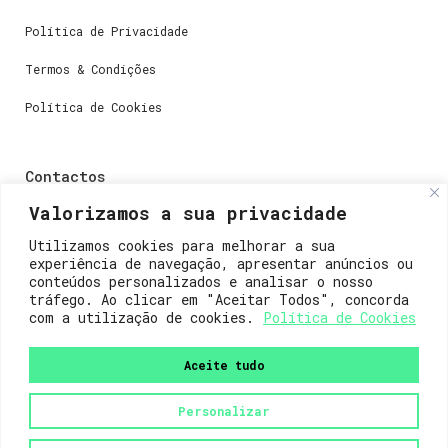
Política de Privacidade
Termos & Condições
Política de Cookies
Contactos
Valorizamos a sua privacidade
Dúvidas ou perguntas envie-nos um e-mail para
weare@lisboainnovation.com
Utilizamos cookies para melhorar a sua
experiência de navegação, apresentar anúncios ou
Dúvidas de registro ou suporte, envie um e-mail para
conteúdos personalizados e analisar o nosso
support@lisboainnovation.com
tráfego. Ao clicar em "Aceitar Todos", concorda
com a utilização de cookies.
Política de Cookies
Aceite tudo
Personalizar