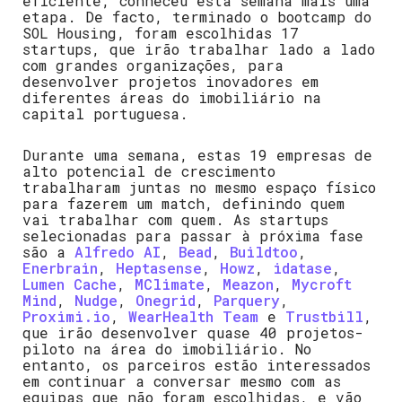
eficiente, conheceu esta semana mais uma
etapa. De facto, terminado o bootcamp do
SOL Housing, foram escolhidas 17
startups, que irão trabalhar lado a lado
com grandes organizações, para
desenvolver projetos inovadores em
diferentes áreas do imobiliário na
capital portuguesa.
Durante uma semana, estas 19 empresas de
alto potencial de crescimento
trabalharam juntas no mesmo espaço físico
para fazerem um match, definindo quem
vai trabalhar com quem. As startups
selecionadas para passar à próxima fase
são a
Alfredo AI
,
Bead
,
Buildtoo
,
Enerbrain
,
Heptasense
,
Howz
,
idatase
,
Lumen Cache
,
MClimate
,
Meazon
,
Mycroft
Mind
,
Nudge
,
Onegrid
,
Parquery
,
Proximi.io
,
WearHealth Team
e
Trustbill
,
que irão desenvolver quase 40 projetos-
piloto na área do imobiliário. No
entanto, os parceiros estão interessados
em continuar a conversar mesmo com as
equipas que não foram escolhidas, e vão