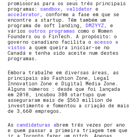
promissoras para os seus três principais
programas:
sandbox
,
validator
e
accelerator
, conforme a fase em que se
encontre a startup. Têm também um
programa de soft landing,
DMZYYZ
, e
vários
outros programas
como o Women
Founders ou o FinTech. A propósito: o
governo canadiano facilita o
acesso a
vistos
a quem queira iniciar-se no
Canadá e tenha sido aceite num destes
programas.
Embora trabalhe em diversas áreas, as
principais são Fashion Zone, Legal
Innovation Zone e Digital Media Zone.
Alguns números : desde que foi lançada
em
2010, incubou 388 startups que
asseguraram mais de $563 million de
investimento e fomentou a criação de mais
de 3,660 empregos.
As
candidaturas a
brem três vezes por ano
e quem passar a primeira triagem tem que
ir a Toronto fazer um pitch. Apenas