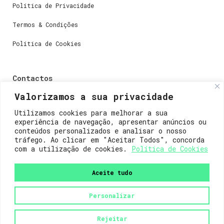
Política de Privacidade
Termos & Condições
Política de Cookies
Contactos
Valorizamos a sua privacidade
Dúvidas ou perguntas envie-nos um e-mail para
weare@lisboainnovation.com
Utilizamos cookies para melhorar a sua
experiência de navegação, apresentar anúncios ou
Dúvidas de registro ou suporte, envie um e-mail para
conteúdos personalizados e analisar o nosso
support@lisboainnovation.com
tráfego. Ao clicar em "Aceitar Todos", concorda
com a utilização de cookies.
Política de Cookies
Aceite tudo
Personalizar
2023© Lisboa Innovation. Todos os direitos reservados.
Rejeitar