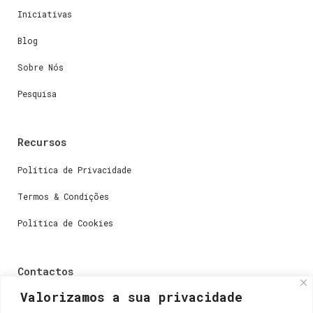
Iniciativas
Blog
Sobre Nós
Pesquisa
Recursos
Política de Privacidade
Termos & Condições
Política de Cookies
Contactos
Valorizamos a sua privacidade
Dúvidas ou perguntas envie-nos um e-mail para
weare@lisboainnovation.com