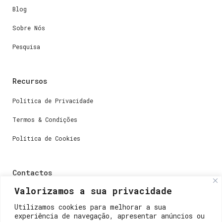
Blog
Sobre Nós
Pesquisa
Recursos
Política de Privacidade
Termos & Condições
Política de Cookies
Contactos
Valorizamos a sua privacidade
Dúvidas ou perguntas envie-nos um e-mail para
weare@lisboainnovation.com
Utilizamos cookies para melhorar a sua
experiência de navegação, apresentar anúncios ou
Dúvidas de registro ou suporte, envie um e-mail para