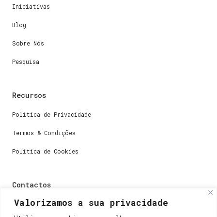
Iniciativas
Blog
Sobre Nós
Pesquisa
Recursos
Política de Privacidade
Termos & Condições
Política de Cookies
Contactos
Valorizamos a sua privacidade
Dúvidas ou perguntas envie-nos um e-mail para
weare@lisboainnovation.com