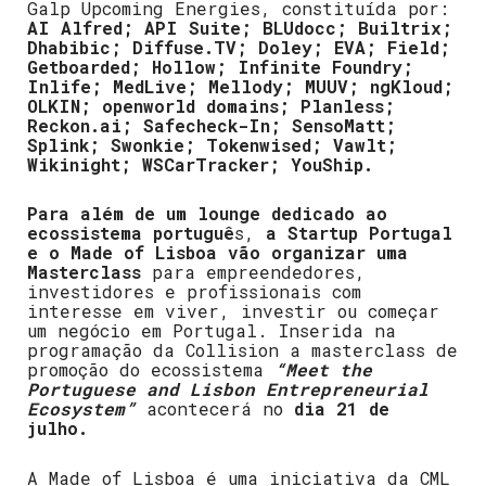
Galp Upcoming Energies, constituída por:
AI Alfred; API Suite; BLUdocc; Builtrix;
Dhabibic; Diffuse.TV; Doley; EVA; Field;
Getboarded; Hollow; Infinite Foundry;
Inlife; MedLive; Mellody; MUUV; ngKloud;
OLKIN; openworld domains; Planless;
Reckon.ai; Safecheck-In; SensoMatt;
Splink; Swonkie; Tokenwised; Vawlt;
Wikinight; WSCarTracker; YouShip.
Para além de um lounge dedicado ao
ecossistema portuguê
s,
a Startup Portugal
e o Made of Lisboa vão organizar uma
Masterclass
para empreendedores,
investidores e profissionais com
interesse em viver, investir ou começar
um negócio em Portugal. Inserida na
programação da Collision a masterclass de
promoção do ecossistema
“Meet the
Portuguese and Lisbon Entrepreneurial
Ecosystem”
acontecerá no
dia 21 de
julho.
A Made of Lisboa é uma iniciativa da CML