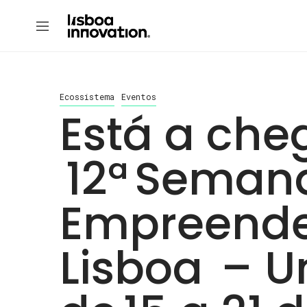
Ecossistema
Eventos
Está a che
12ª Seman
Empreende
Lisboa – U