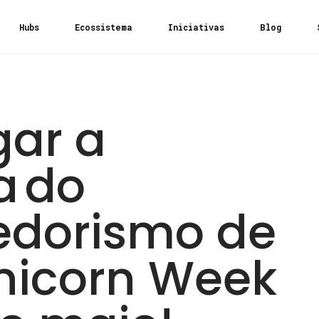
Hubs
Ecossistema
Iniciativas
Blog
gar a
a do
dorismo de
nicorn Week