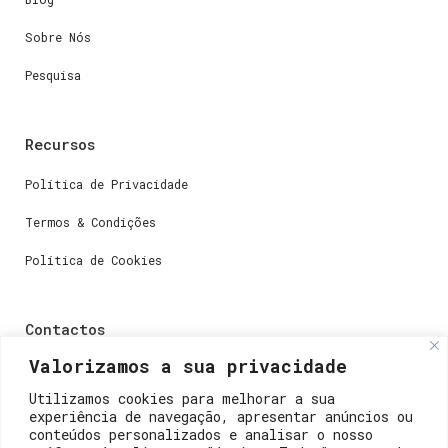
Sobre Nós
Pesquisa
Recursos
Política de Privacidade
Termos & Condições
Política de Cookies
Contactos
Valorizamos a sua privacidade
Dúvidas ou perguntas envie-nos um e-mail para
weare@lisboainnovation.com
Utilizamos cookies para melhorar a sua
experiência de navegação, apresentar anúncios ou
Dúvidas de registro ou suporte, envie um e-mail para
conteúdos personalizados e analisar o nosso
support@lisboainnovation.com