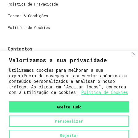
Política de Privacidade
Termos & Condições
Política de Cookies
Contactos
Valorizamos a sua privacidade
Dúvidas ou perguntas envie-nos um e-mail para
weare@lisboainnovation.com
Utilizamos cookies para melhorar a sua
experiência de navegação, apresentar anúncios ou
Dúvidas de registro ou suporte, envie um e-mail para
conteúdos personalizados e analisar o nosso
support@lisboainnovation.com
tráfego. Ao clicar em "Aceitar Todos", concorda
com a utilização de cookies.
Política de Cookies
Aceite tudo
Personalizar
2023© Lisboa Innovation. Todos os direitos reservados.
Rejeitar