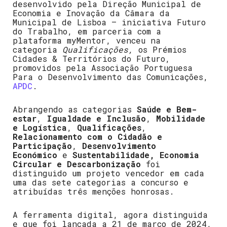
desenvolvido pela Direção Municipal de
Economia e Inovação da Câmara da
Municipal de Lisboa – iniciativa Futuro
do Trabalho, em parceria
com a
plataforma myMentor,
venceu na
categoria
Qualificações,
os
Prémios
Cidades & Territórios do Futuro,
promovidos pela
Associação Portuguesa
Para o Desenvolvimento das Comunicações,
APDC
.
Abrangendo as categorias
Saúde e Bem-
estar
,
Igualdade e Inclusão
,
Mobilidade
e Logística
,
Qualificações
,
Relacionamento com o Cidadão e
Participação
,
Desenvolvimento
Económico
e
Sustentabilidade, Economia
Circular e Descarbonização
foi
distinguido um projeto vencedor em cada
uma das sete categorias a concurso e
atribuídas três menções honrosas.
A ferramenta digital, agora distinguida
e que foi lançada a 21 de março de 2024,