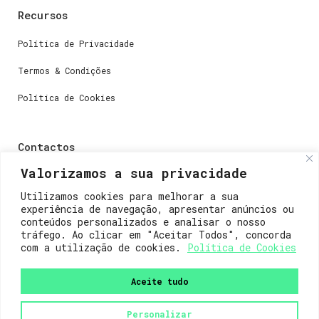
Recursos
Política de Privacidade
Termos & Condições
Política de Cookies
Contactos
Valorizamos a sua privacidade
Dúvidas ou perguntas envie-nos um e-mail para
weare@lisboainnovation.com
Utilizamos cookies para melhorar a sua
experiência de navegação, apresentar anúncios ou
Dúvidas de registro ou suporte, envie um e-mail para
conteúdos personalizados e analisar o nosso
support@lisboainnovation.com
tráfego. Ao clicar em "Aceitar Todos", concorda
com a utilização de cookies.
Política de Cookies
Aceite tudo
Personalizar