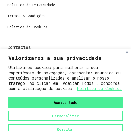
Política de Privacidade
Termos & Condições
Política de Cookies
Contactos
Valorizamos a sua privacidade
Dúvidas ou perguntas envie-nos um e-mail para
weare@lisboainnovation.com
Utilizamos cookies para melhorar a sua
experiência de navegação, apresentar anúncios ou
Dúvidas de registro ou suporte, envie um e-mail para
conteúdos personalizados e analisar o nosso
support@lisboainnovation.com
tráfego. Ao clicar em "Aceitar Todos", concorda
com a utilização de cookies.
Política de Cookies
Aceite tudo
Personalizar
2023© Lisboa Innovation. Todos os direitos reservados.
Rejeitar