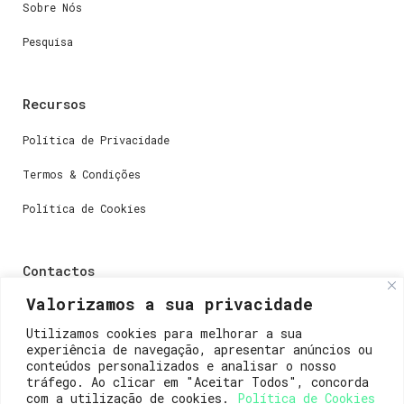
Sobre Nós
Pesquisa
Recursos
Política de Privacidade
Termos & Condições
Política de Cookies
Contactos
Valorizamos a sua privacidade
Dúvidas ou perguntas envie-nos um e-mail para
weare@lisboainnovation.com
Utilizamos cookies para melhorar a sua
experiência de navegação, apresentar anúncios ou
Dúvidas de registro ou suporte, envie um e-mail para
conteúdos personalizados e analisar o nosso
support@lisboainnovation.com
tráfego. Ao clicar em "Aceitar Todos", concorda
com a utilização de cookies.
Política de Cookies