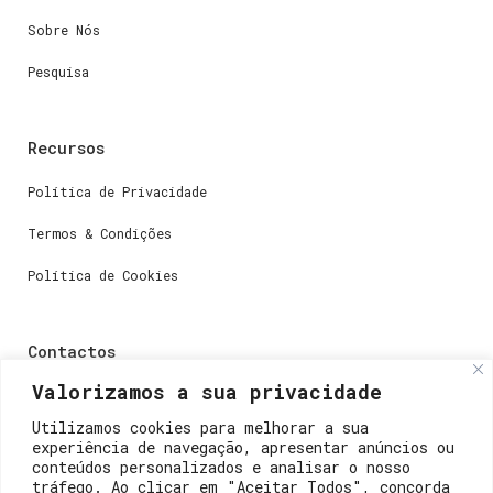
Sobre Nós
Pesquisa
Recursos
Política de Privacidade
Termos & Condições
Política de Cookies
Contactos
Valorizamos a sua privacidade
Dúvidas ou perguntas envie-nos um e-mail para
weare@lisboainnovation.com
Utilizamos cookies para melhorar a sua
experiência de navegação, apresentar anúncios ou
Dúvidas de registro ou suporte, envie um e-mail para
conteúdos personalizados e analisar o nosso
support@lisboainnovation.com
tráfego. Ao clicar em "Aceitar Todos", concorda