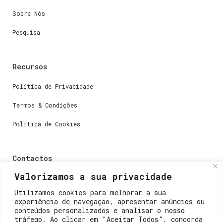
Sobre Nós
Pesquisa
Recursos
Política de Privacidade
Termos & Condições
Política de Cookies
Contactos
Valorizamos a sua privacidade
Dúvidas ou perguntas envie-nos um e-mail para
weare@lisboainnovation.com
Utilizamos cookies para melhorar a sua
experiência de navegação, apresentar anúncios ou
Dúvidas de registro ou suporte, envie um e-mail para
conteúdos personalizados e analisar o nosso
support@lisboainnovation.com
tráfego. Ao clicar em "Aceitar Todos", concorda