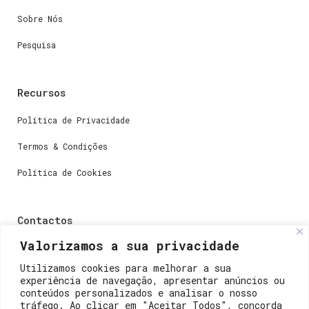
Sobre Nós
Pesquisa
Recursos
Política de Privacidade
Termos & Condições
Política de Cookies
Contactos
Valorizamos a sua privacidade
Dúvidas ou perguntas envie-nos um e-mail para
weare@lisboainnovation.com
Utilizamos cookies para melhorar a sua
experiência de navegação, apresentar anúncios ou
Dúvidas de registro ou suporte, envie um e-mail para
conteúdos personalizados e analisar o nosso
support@lisboainnovation.com
tráfego. Ao clicar em "Aceitar Todos", concorda