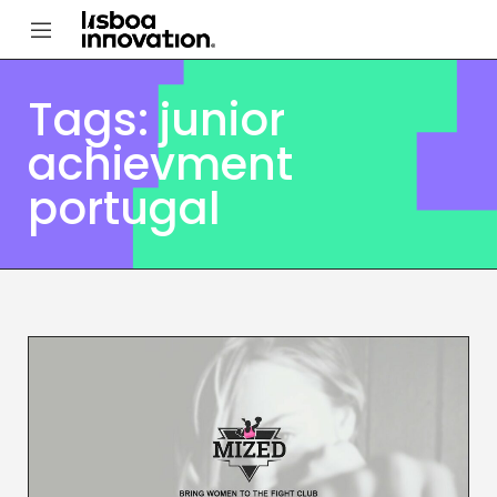
Tags: junior
achievment
portugal