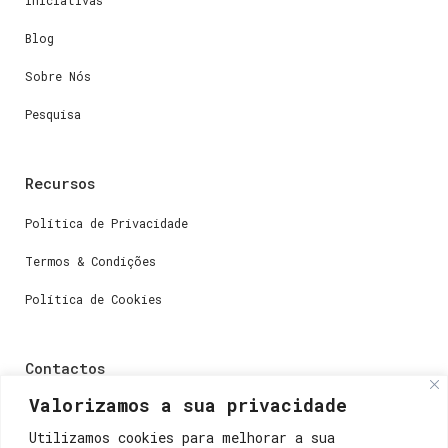
Iniciativas
Blog
Sobre Nós
Pesquisa
Recursos
Política de Privacidade
Termos & Condições
Política de Cookies
Contactos
Valorizamos a sua privacidade
Dúvidas ou perguntas envie-nos um e-mail para
weare@lisboainnovation.com
Utilizamos cookies para melhorar a sua