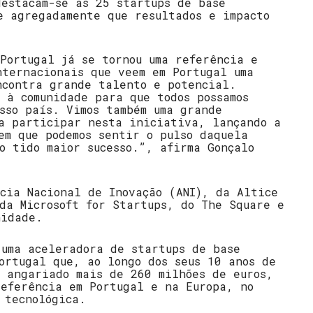
destacam-se as 25 startups de base
e agregadamente que resultados e impacto
Portugal já se tornou uma referência e
nternacionais que veem em Portugal uma
ncontra grande talento e potencial.
 à comunidade para que todos possamos
sso país. Vimos também uma grande
 a participar nesta iniciativa, lançando a
em que podemos sentir o pulso daquela
o tido maior sucesso.”, afirma Gonçalo
cia Nacional de Inovação (ANI), da Altice
da Microsoft for Startups, do The Square e
nidade.
 uma aceleradora de startups de base
ortugal que, ao longo dos seus 10 anos de
o angariado mais de 260 milhões de euros,
referência em Portugal e na Europa, no
 tecnológica.