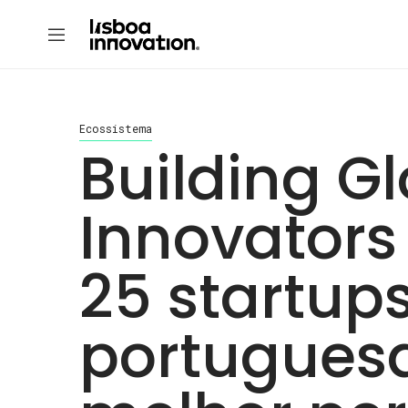
Ecossistema
Building G
Innovators
25 startup
portugues