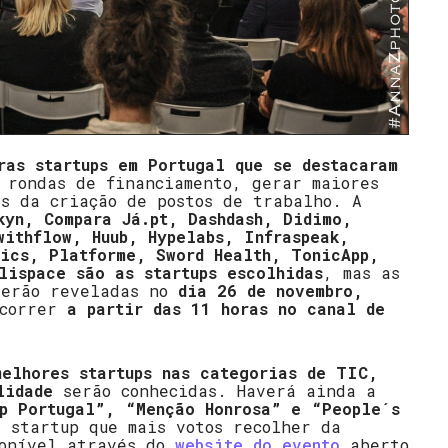
ras startups em Portugal que se destacaram
 rondas de financiamento, gerar maiores
és da criação de postos de trabalho. A
kyn, Compara Já.pt, Dashdash, Didimo,
withflow, Huub, Hypelabs, Infraspeak,
ics, Platforme, Sword Health, TonicApp,
lispace são as startups escolhidas
, mas as
serão reveladas no
dia 26 de novembro,
ecorrer
a partir das 11 horas no canal de
melhores startups nas categorias de TIC,
lidade
serão conhecidas. Haverá ainda a
p Portugal”, “Menção Honrosa” e “People´s
à startup que mais votos recolher da
ponível através do
website do evento
aberto