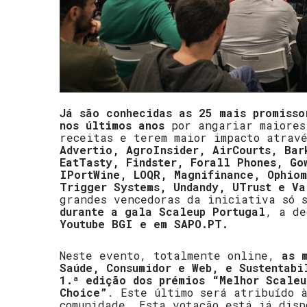
Já são conhecidas as 25 mais promisso
nos últimos anos
por angariar maiores
receitas e terem maior impacto atrav
Advertio, AgroInsider, AirCourts, Bar
EatTasty, Findster, Forall Phones, Go
IPortWine, LOQR, Magnifinance, Ophiom
Trigger Systems, Undandy, UTrust e Va
grandes vencedoras da iniciativa só 
durante a gala Scaleup Portugal
, a d
Youtube BGI e em SAPO.PT.
Neste evento, totalmente online,
as 
Saúde, Consumidor e Web, e Sustentabi
1.ª edição dos prémios “Melhor Scaleu
Choice”
. Este último será atribuído 
comunidade. Esta votação está já dis