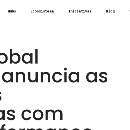
Hubs
Ecossistema
Iniciativas
Blog
lobal
 anuncia as
s
as com