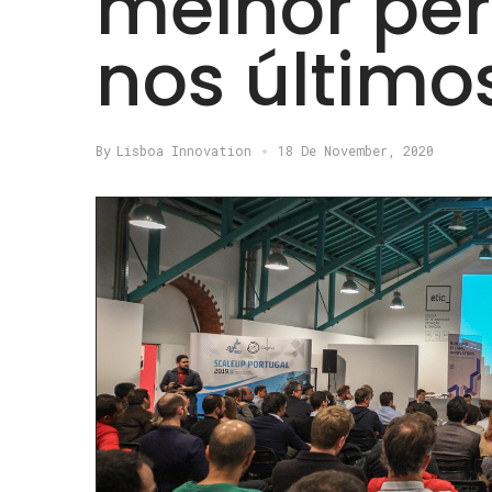
melhor pe
nos último
By
Lisboa Innovation
18 De November, 2020