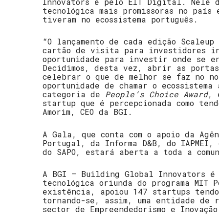
Innovators e pelo EIT Digital. Nele 
tecnológica mais promissoras no país 
tiveram no ecossistema português.
“O lançamento de cada edição Scaleup 
cartão de visita para investidores i
oportunidade para investir onde se e
Decidimos, desta vez, abrir as portas
celebrar o que de melhor se faz no no
oportunidade de chamar o ecossistema
categoria de
People’s Choice Award
, 
startup que é percepcionada como tend
Amorim, CEO da BGI.
A Gala, que conta com o apoio da Agên
Portugal, da Informa D&B, do IAPMEI, 
do SAPO, estará aberta a toda a comu
A BGI – Building Global Innovators é
tecnológica oriunda do programa MIT P
existência, apoiou 147 startups tend
tornando-se, assim, uma entidade de 
sector de Empreendedorismo e Inovação