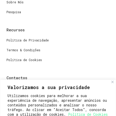
Sobre Nós
Pesquisa
Recursos
Política de Privacidade
Termos & Condições
Política de Cookies
Contactos
Valorizamos a sua privacidade
Dúvidas ou perguntas envie-nos um e-mail para
weare@lisboainnovation.com
Utilizamos cookies para melhorar a sua
experiência de navegação, apresentar anúncios ou
Dúvidas de registro ou suporte, envie um e-mail para
conteúdos personalizados e analisar o nosso
support@lisboainnovation.com
tráfego. Ao clicar em "Aceitar Todos", concorda
com a utilização de cookies.
Política de Cookies