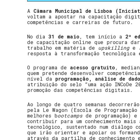
A
Câmara Municipal de Lisboa
(Inicia
voltam a apostar na capacitação digi
competências e carreiras de futuro.
No dia
31 de maio
, tem início a
2ª e
de capacitação online que procura dar
trabalho em matéria de
upskilling
e
r
resposta à transformação tecnológica 
O programa de
acesso gratuito
, median
quem pretende desenvolver competência
nível da
programação, análise de dad
atribuição do selo “uma ação INCoDe 2
promoção das competências digitais.
Ao longo de quatro semanas decorrerã
pela Le Wagon (Escola de Programação 
melhores b
ootcamps
de programação) 
contribuir para um conhecimento mais 
tecnológico, sustentado num diálogo c
que irão orientar e apoiar os formand
através da partilha de conhecimento 