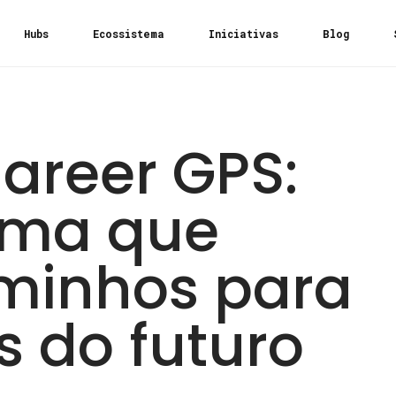
Hubs
Ecossistema
Iniciativas
Blog
areer GPS:
ama que
minhos para
s do futuro