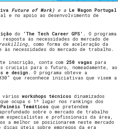
tiva
Future of Work)
e a
Le Wagon Portugal
tal e no apoio ao desenvolvimento de
dição
do
‘The Tech Career GPS’
. O programa
 resposta às necessidades do mercado de
eskilling
, como forma de aceleração da
e às necessidades do mercado de trabalho.
te inscrição, conta com
250 vagas
para
s cruciais para o futuro, nomeadamente, ao
os e design
. O programa obteve a
030” que reconhece iniciativas que visem a
o vários
workshops técnicos
dinamizados
que ocupa o 1º lugar nos rankings dos
e
Painéis Temáticos
que pretendem
aprofundado sobre o mercado de trabalho
om especialistas e profissionais da área,
os a melhor se posicionarem neste mercado
e dicas úteis sobre empregos da era