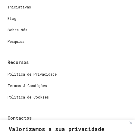
Iniciativas
Blog
Sobre Nós
Pesquisa
Recursos
Política de Privacidade
Termos & Condições
Política de Cookies
Contactos
Valorizamos a sua privacidade
Dúvidas ou perguntas envie-nos um e-mail para