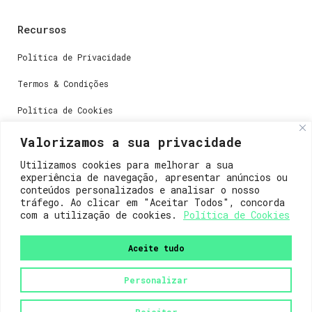
Recursos
Política de Privacidade
Termos & Condições
Política de Cookies
Valorizamos a sua privacidade
Contactos
Utilizamos cookies para melhorar a sua
experiência de navegação, apresentar anúncios ou
Dúvidas ou perguntas envie-nos um e-mail para
conteúdos personalizados e analisar o nosso
weare@lisboainnovation.com
tráfego. Ao clicar em "Aceitar Todos", concorda
com a utilização de cookies.
Política de Cookies
Dúvidas de registro ou suporte, envie um e-mail para
support@lisboainnovation.com
Aceite tudo
Personalizar
Rejeitar