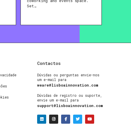
coworking and events space.
Set…
Contactos
vacidade
Dúvidas ou perguntas envie-nos
um e-mail para
weare@lisboainnovation.com
ções
Dúvidas de registro ou suporte,
okies
envie um e-mail para
support@lisboainnovation.com