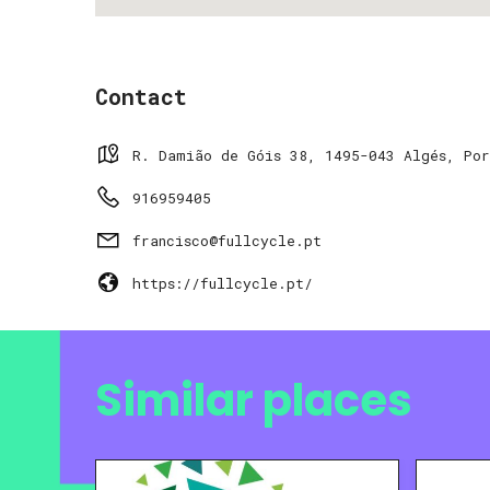
Contact
R. Damião de Góis 38, 1495-043 Algés, Por
916959405
francisco@fullcycle.pt
https://fullcycle.pt/
Similar places