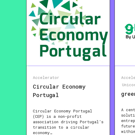
Accelerator
Accel
Unico
Circular Economy
gree
Portugal
A cen
Circular Economy Portugal
soluti
(CEP) is a non-profit
entre
association driving Portugal’s
futur
transition to a circular
withi
economy…