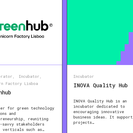
erator
Incubator
Incubator
rn Factory Lisboa
INOVA Quality Hub
nhub
INOVA Quality Hub is an
incubator dedicated to
ter for green technology
encouraging innovative
ons and
business ideas. It support
preneurship, reuniting
projects…
e-savvy stakeholders
n verticals such as…