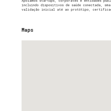
Apoiamos startups, corporates e entidades púb
incluindo dispositivos de saúde conectada, sm
validação inicial até ao protótipo, certifica
Maps