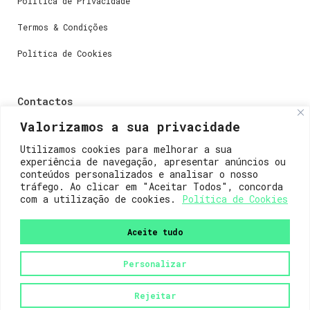
Política de Privacidade
Termos & Condições
Política de Cookies
Contactos
Valorizamos a sua privacidade
Dúvidas ou perguntas envie-nos um e-mail para
weare@lisboainnovation.com
Utilizamos cookies para melhorar a sua
experiência de navegação, apresentar anúncios ou
Dúvidas de registro ou suporte, envie um e-mail para
conteúdos personalizados e analisar o nosso
support@lisboainnovation.com
tráfego. Ao clicar em "Aceitar Todos", concorda
com a utilização de cookies.
Política de Cookies
Aceite tudo
Personalizar
2023© Lisboa Innovation. Todos os direitos reservados.
Rejeitar