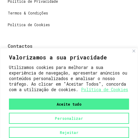
Política de Privacidade
Termos & Condições
Política de Cookies
Contactos
Valorizamos a sua privacidade
Dúvidas ou perguntas envie-nos um e-mail para
weare@lisboainnovation.com
Utilizamos cookies para melhorar a sua
experiência de navegação, apresentar anúncios ou
Dúvidas de registro ou suporte, envie um e-mail para
conteúdos personalizados e analisar o nosso
support@lisboainnovation.com
tráfego. Ao clicar em "Aceitar Todos", concorda
com a utilização de cookies.
Política de Cookies
Aceite tudo
Personalizar
2023© Lisboa Innovation. Todos os direitos reservados.
Rejeitar