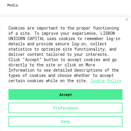
Media
Contacts
Cookies are important to the proper functioning
of a site. To improve your experience, LISBON
For registration questions or support, email us at:
UNICORN CAPITAL uses cookies to remember log-in
details and provide secure log-in, collect
weare@lisboainnovation.com
statistics to optimize site functionality, and
deliver content tailored to your interests.
For technical issues or additional support, email us
Click "Accept" button to accept cookies and go
at:
directly to the site or click on More
Information to see detailed descriptions of the
support@lisboainnovation.com
types of cookies and choose whether to accept
certain cookies while on the site.
Cookie Policy
Accept
Preferences
2023© Lisboa Innovation. All rights reserved.
Deny