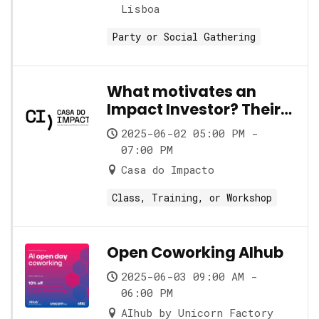
Lisboa
Party or Social Gathering
What motivates an
Impact Investor? Their
role and its nuances
2025-06-02 05:00 PM -
07:00 PM
Casa do Impacto
Class, Training, or Workshop
Open Coworking AIhub
2025-06-03 09:00 AM -
06:00 PM
AIhub by Unicorn Factory