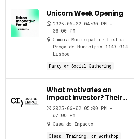
Unicorn Week Opening
2025-06-02 04:00 PM -
08:00 PM
Câmara Municipal de Lisboa -
Praça do Município 1149-014
Lisboa
Party or Social Gathering
What motivates an
Impact Investor? Their
role and its nuances
2025-06-02 05:00 PM -
07:00 PM
Casa do Impacto
Class, Training, or Workshop