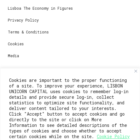
Lisboa The Economy in Figures
Privacy Policy
Terms & Conditions
Cookies
Media
Contacts
Cookies are important to the proper functioning
of a site. To improve your experience, LISBON
For registration questions or support, email us at:
UNICORN CAPITAL uses cookies to remember log-in
details and provide secure log-in, collect
weare@lisboainnovation.com
statistics to optimize site functionality, and
deliver content tailored to your interests.
For technical issues or additional support, email us
Click "Accept" button to accept cookies and go
at:
directly to the site or click on More
Information to see detailed descriptions of the
support@lisboainnovation.com
types of cookies and choose whether to accept
certain cookies while on the site.
Cookie Policy