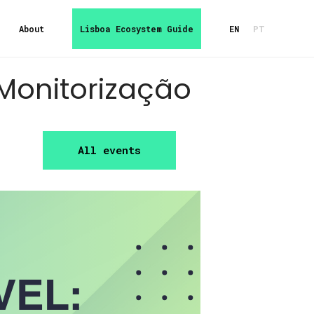
About
Lisboa Ecosystem Guide
EN
PT
 Monitorização
All events