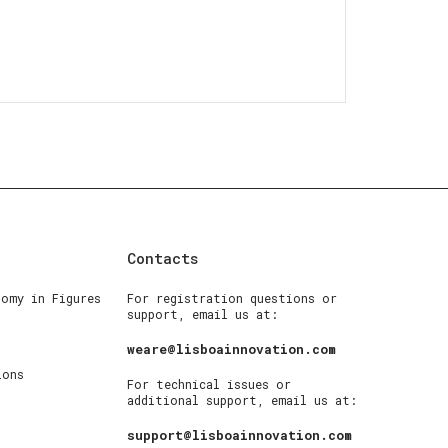
Contacts
nomy in Figures
For registration questions or
support, email us at:
weare@lisboainnovation.com
ions
For technical issues or
additional support, email us at:
support@lisboainnovation.com