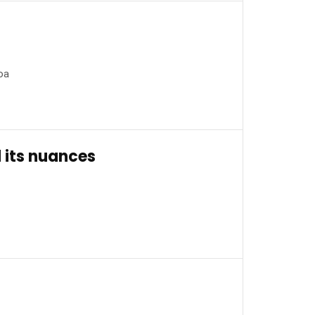
oa
 its nuances