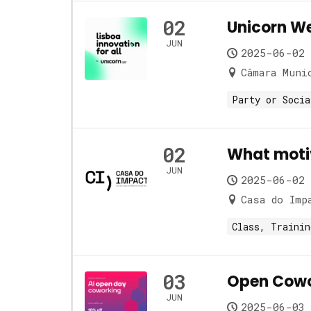
02
Unicorn W
JUN
2025-06-02 
Câmara Muni
Party or Socia
02
What motiv
JUN
2025-06-02 
Casa do Imp
Class, Trainin
03
Open Cowo
JUN
2025-06-03 