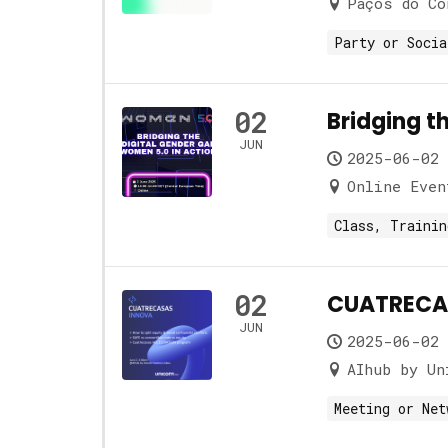
Paços do Co
Party or Socia
02
Bridging t
JUN
2025-06-02 
Online Even
Class, Trainin
02
CUATRECAS
JUN
2025-06-02 
AIhub by Un
Meeting or Net