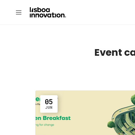
Event c
05
JUN