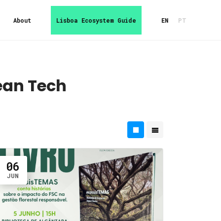
About
Lisboa Ecosystem Guide
EN
PT
lean Tech
06
JUN