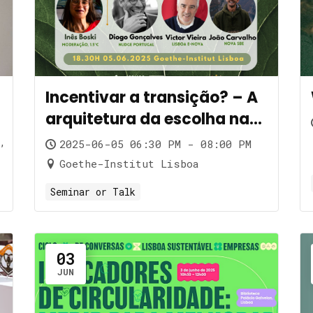
Incentivar a transição? – A
arquitetura da escolha nas
políticas climáticas
,
2025-06-05 06:30 PM - 08:00 PM
Goethe-Institut Lisboa
Seminar or Talk
03
JUN