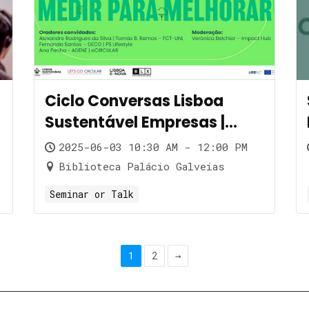
Ciclo Conversas Lisboa
Sustentável Empresas |
Indicadores de
2025-06-03 10:30 AM - 12:00 PM
Circularidade: Medir para
Biblioteca Palácio Galveias
Melhorar
Seminar or Talk
1
2
→